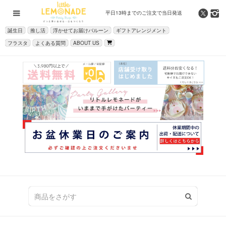
平日13時までの
ご注文で当日発送
誕生日
推し活
浮かせてお届けバルーン
ギフトアレンジメント
フラスタ
よくある質問
ABOUT US