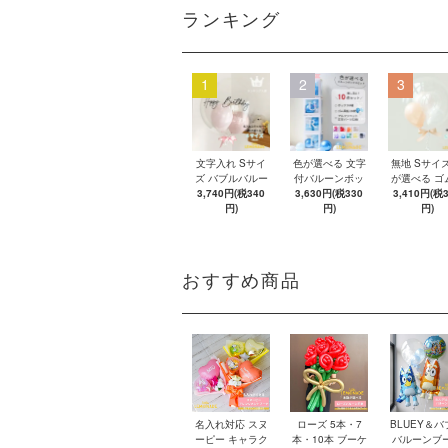
ランキング
1
2
3
文字入れ Sサイ
色が選べる 文字
無地 Sサイズ
ズ バブルバルー
付バルーンボッ
が選べる ゴ
ン 【浮かせてお
3,740円(税340
クス 【ゴム風船
3,630円(税330
船 リボン付
3,410円(税
届け】 バルーン
円)
&文字パーツ付
円)
ブルバルー
円)
き】 DIY 10点セ
【浮かせて
ット クリアボッ
け】 ヘリウ
クス4箱 ゴム風
ス入り バル
船28枚 アルファ
風船
おすすめ商品
ベット文字パー
ツ52枚 推し活
名入れ対応 スヌ
ローズ 5本・7
BLUEY＆バ
ーピー キャラク
本・10本 ブーケ
バルーンブ