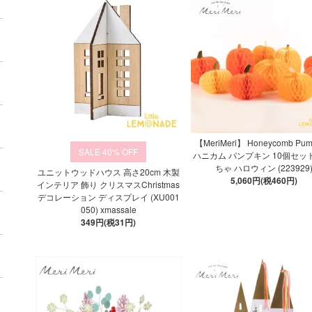
【MeriMeri】 Honeycomb Pum
40%
ハニカム パンプキン 10個セッ
ちゃ ハロウィン (223929
ユニットウッドハウス 高さ20cm 木製
5,060円(税460円)
インテリア 飾り クリスマスChristmas
デコレーション ディスプレイ (XU001
050) xmassale
349円(税31円)