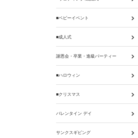
■ベビーイベント
■成人式
謝恩会・卒業・進級パーティー
■ハロウィン
■クリスマス
バレンタイン デイ
サンクスギビング