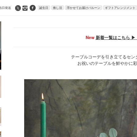
当日発送
誕生日
推し活
浮かせてお届けバルーン
ギフトアレンジメント
New
新着一覧はこちら ▶ 
テーブルコーデを引き立てるセン
お祝いのテーブルを鮮やかに