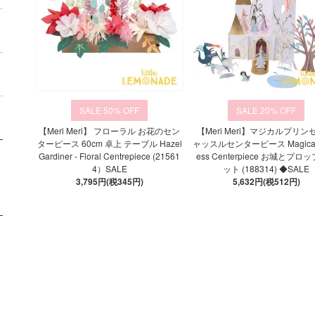
50%
20%
【Meri Meri】 フローラル お花のセン
【Meri Meri】マジカルプリン
ターピース 60cm 卓上 テーブル Hazel
ャッスルセンターピース Magical 
Gardiner - Floral Centrepiece (21561
ess Centerpiece お城とプロ
4）SALE
ット (188314) ◆SALE
3,795円(税345円)
5,632円(税512円)