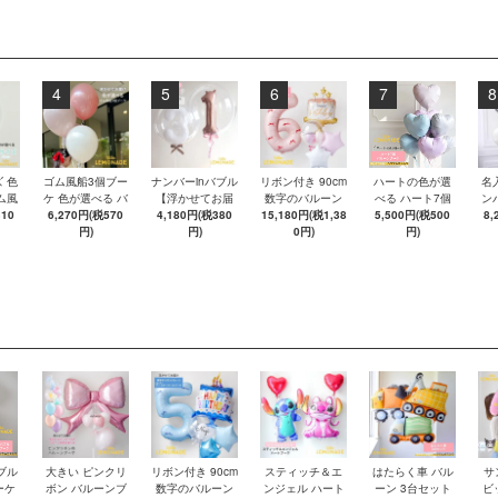
4
5
6
7
8
 色
ゴム風船3個ブー
ナンバーinバブル
リボン付き 90cm
ハートの色が選
名
ム風
ケ 色が選べる バ
【浮かせてお届
数字のバルーン
べる ハート7個
ン
き バ
310
6,270円(税570
ブルバルーン
4,180円(税380
け】 単品 数字
15,180円(税1,38
＆ 名入れ バース
のバルーンブー
5,500円(税500
ボ
8,
ン
【浮かせてお届
円)
円)
デーケーキ ☆ピ
0円)
ケ【浮かせてお
円)
ケ
お届
け】 ヘリウムガ
ンク☆ 誕生日 バ
届け】 ヘリウム
届
ムガ
ス入り バルーン
ルーン セット
ガス入り バルー
ガ
ーン
風船 4br
【浮かせてお届
ン 風船
け】 女の子 ナン
バー 風船 バブル
バルーン ナンバ
ーバルーン
ブル
大きい ピンクリ
リボン付き 90cm
スティッチ＆エ
はたらく車 バル
サ
ーケ
ボン バルーンブ
数字のバルーン
ンジェル ハート
ーン 3台セット
ビ