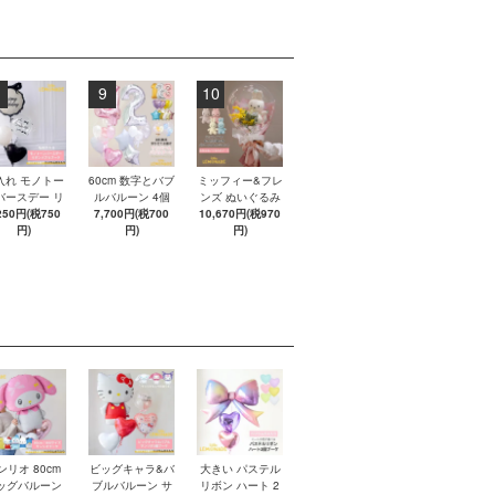
9
10
入れ モノトー
60cm 数字とバブ
ミッフィー&フレ
バースデー リ
ルバルーン 4個
ンズ ぬいぐるみ
ンバブルブー
250円(税750
ブーケ 【浮かせ
7,700円(税700
10,670円(税970
ブーケ アレンジ
 【浮かせてお
円)
てお届け】 ヘリ
円)
メントバルーン
円)
け】 ヘリウム
ウムガス入りバ
【膨らませてお
ス入りバルー
ルーン
届け】 バルーン
ン
ギフト 誕生日 お
祝い Miffy BONT
ON 即日出荷不可
ンリオ 80cm
ビッグキャラ&バ
大きい パステル
ッグバルーン
ブルバルーン サ
リボン ハート 2