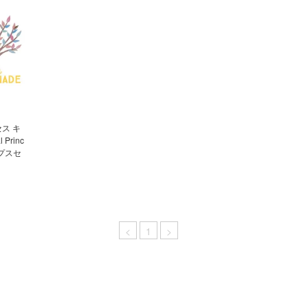
セス キ
Princ
ップスセ
<
1
>