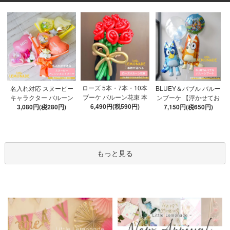
ローズ 5本・7本・10本
名入れ対応 スヌーピー
BLUEY＆バブル バルー
ブーケ バルーン花束 本
キャラクター バルーン
ンブーケ 【浮かせてお
数が選べる 【膨らませ
6,490円(税590円)
ブーケ 選べる7種 【膨ら
3,080円(税280円)
届け】 ヘリウムガス入
7,150円(税650円)
てお届け】 hntb バラ 白
ませてお届け】 バルー
り 選べる バブルバルー
箱 立札可 即日出荷不可
ンアレンジメント
ン
もっと見る