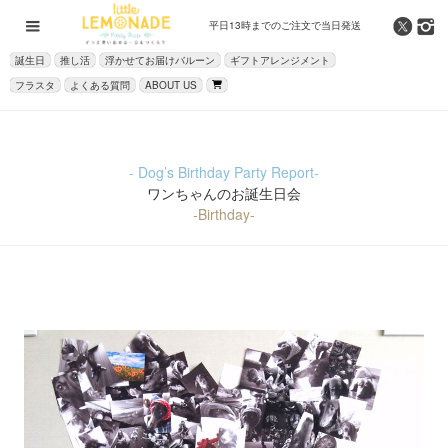
平日13時までの
ご注文で当日発送
誕生日
推し活
浮かせてお届けバルーン
ギフトアレンジメント
フラスタ
よくある質問
ABOUT US
- Dog’s Birthday Party Report-
ワンちゃんのお誕生日会
-Birthday-