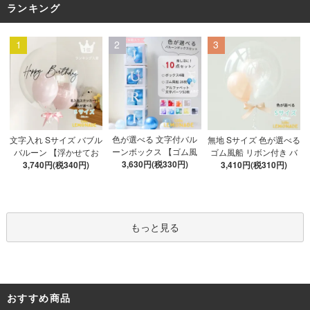
ランキング
1
2
3
色が選べる 文字付バル
文字入れ Sサイズ バブル
無地 Sサイズ 色が選べる
ーンボックス 【ゴム風
バルーン 【浮かせてお
ゴム風船 リボン付き バ
船&文字パーツ付き】 DI
3,630円(税330円)
3,740円(税340円)
届け】 バルーン
ブルバルーン 【浮かせ
3,410円(税310円)
Y 10点セット クリアボ
てお届け】 ヘリウムガ
ックス4箱 ゴム風船28枚
ス入り バルーン 風船
アルファベット文字パー
ツ52枚 推し活
もっと見る
おすすめ商品