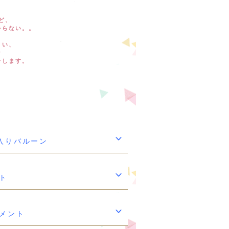
ど、
からない。。
しい、
な
介します。
入りバルーン
ト
メント