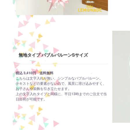
無地タイプ バブルバルーンSサイズ
税込 3,410円 送料無料
こちらは文字入れが無い、シンプルなバブルバルーン。
テキストなどの要素がないので、風景に溶け込みやすく、
お子さんや装飾を引き立たせます。
上の文字入れタイプと同様に、平日13時までのご注文で当
日出荷が可能です。