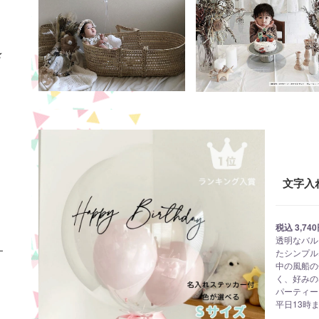
★
文字入
税込 3,7
透明なバル
たシンプル
中の風船の
く、好みの
パーティー
平日13時