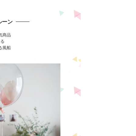
ルーン
気商品
入る
る風船