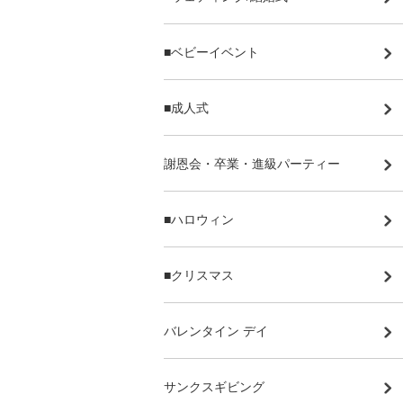
■ベビーイベント
■成人式
謝恩会・卒業・進級パーティー
■ハロウィン
■クリスマス
バレンタイン デイ
サンクスギビング