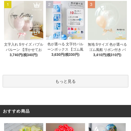
1
2
3
色が選べる 文字付バル
文字入れ Sサイズ バブル
無地 Sサイズ 色が選べる
ーンボックス 【ゴム風
バルーン 【浮かせてお
ゴム風船 リボン付き バ
船&文字パーツ付き】 DI
3,630円(税330円)
3,740円(税340円)
届け】 バルーン
ブルバルーン 【浮かせ
3,410円(税310円)
Y 10点セット クリアボ
てお届け】 ヘリウムガ
ックス4箱 ゴム風船28枚
ス入り バルーン 風船
アルファベット文字パー
ツ52枚 推し活
もっと見る
おすすめ商品