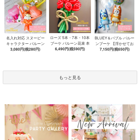
ローズ 5本・7本・10本
名入れ対応 スヌーピー
BLUEY＆バブル バルー
ブーケ バルーン花束 本
キャラクター バルーン
ンブーケ 【浮かせてお
数が選べる 【膨らませ
6,490円(税590円)
ブーケ 選べる7種 【膨ら
3,080円(税280円)
届け】 ヘリウムガス入
7,150円(税650円)
てお届け】 hntb バラ 白
ませてお届け】 バルー
り 選べる バブルバルー
箱 立札可 即日出荷不可
ンアレンジメント
ン
もっと見る