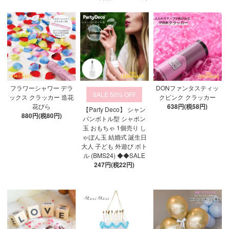
フラワーシャワー デラ
DONファンタスティッ
50%
ックス クラッカー 造花
クピンク クラッカー
花びら
638円(税58円)
【Party Deco】 シャン
880円(税80円)
パンボトル型 シャボン
玉 おもちゃ 1個売り し
ゃぼん玉 結婚式 誕生日
大人 子ども 外遊び ボト
ル (BMS24) ◆◆SALE
247円(税22円)