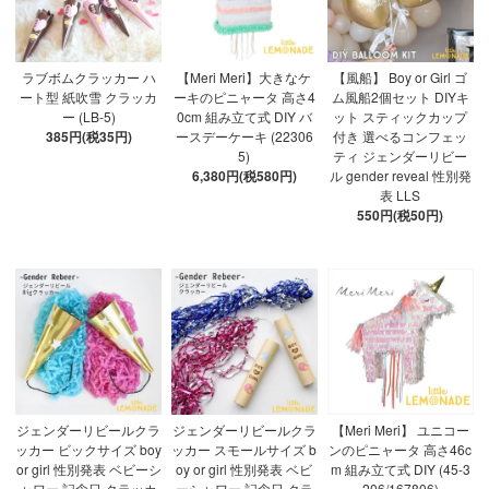
ラブボムクラッカー ハ
【Meri Meri】大きなケ
【風船】 Boy or Girl ゴ
ート型 紙吹雪 クラッカ
ーキのピニャータ 高さ4
ム風船2個セット DIYキ
ー (LB-5)
0cm 組み立て式 DIY バ
ット スティックカップ
385円(税35円)
ースデーケーキ (22306
付き 選べるコンフェッ
5)
ティ ジェンダーリビー
6,380円(税580円)
ル gender reveal 性別発
表 LLS
550円(税50円)
ジェンダーリビールクラ
ジェンダーリビールクラ
【Meri Meri】 ユニコー
ッカー ビックサイズ boy
ッカー スモールサイズ b
ンのピニャータ 高さ46c
or girl 性別発表 ベビーシ
oy or girl 性別発表 ベビ
m 組み立て式 DIY (45-3
ャワー 記念日 クラッカ
ーシャワー 記念日 クラ
206/167806)