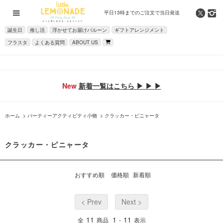
平日13時までの
ご注文で当日発送
誕生日
推し活
浮かせてお届けバルーン
ギフトアレンジメント
フラスタ
よくある質問
ABOUT US
New
新着一覧はこちら ▶ ▶ ▶
ホーム
>
パーティーアクティビティ小物
>
クラッカー・ピニャータ
クラッカー・ピニャータ
おすすめ順
価格順
新着順
< Prev
Next >
11
1
11
全
商品
-
表示