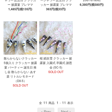
ー 披露宴 プレママ
ッカー 披露宴 プレママ
6,380円(税580円)
1,485円(税135円)
363円(税33円)
散らからないクラッカー
桜 紙吹雪 クラッカー 披
5個入り クラッカー 披露
露宴 入園式 卒園式 謝恩
宴 パーティー 誕生日 推
会 (SC-5)
し会 散らからない あす
SOLD OUT
楽 リトルレモネード
（DX-5）
SOLD OUT
11
1
11
全
商品
-
表示
< Prev
Next >