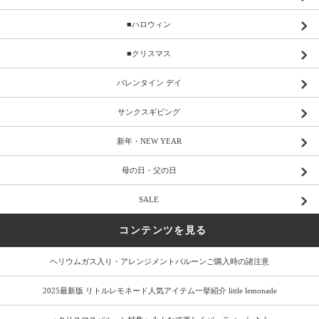
■ハロウィン
■クリスマス
バレンタイン デイ
サンクスギビング
新年・NEW YEAR
母の日・父の日
SALE
コンテンツを見る
ヘリウムガス入り・アレンジメントバルーンご購入時の諸注意
2025最新版 リトルレモネード人気アイテム一挙紹介 little lemonade