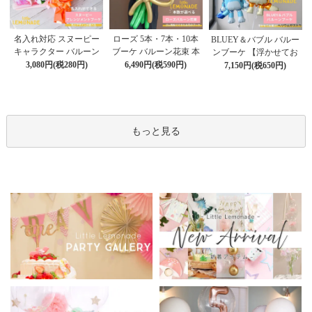
ローズ 5本・7本・10本
名入れ対応 スヌーピー
BLUEY＆バブル バルー
ブーケ バルーン花束 本
キャラクター バルーン
ンブーケ 【浮かせてお
数が選べる 【膨らませ
ブーケ 選べる7種 【膨ら
6,490円(税590円)
届け】 ヘリウムガス入
3,080円(税280円)
7,150円(税650円)
てお届け】 hntb バラ 白
ませてお届け】 バルー
り 選べる バブルバルー
箱 立札可 即日出荷不可
ンアレンジメント
ン
もっと見る