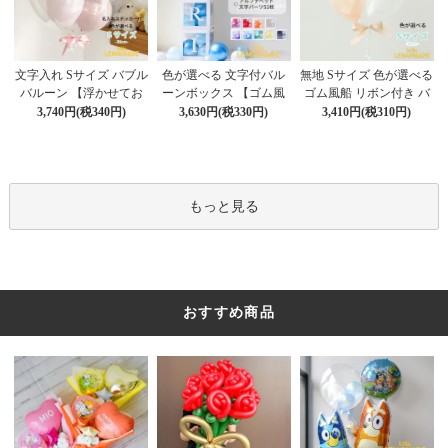
色が選べる 文字付バル
文字入れ Sサイズ バブル
無地 Sサイズ 色が選べる
ーンボックス 【ゴム風
バルーン 【浮かせてお
ゴム風船 リボン付き バ
船&文字パーツ付き】 DI
届け】 バルーン
ブルバルーン 【浮かせ
3,630円(税330円)
3,740円(税340円)
3,410円(税310円)
Y 10点セット クリアボ
てお届け】 ヘリウムガ
ックス4箱 ゴム風船28枚
ス入り バルーン 風船
アルファベット文字パー
ツ52枚 推し活
もっと見る
おすすめ商品