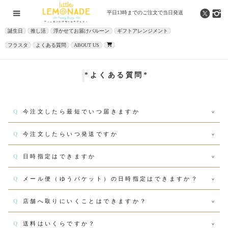
平日13時までの
ご注文で当日発送
誕生日
推し活
浮かせてお届けバルーン
ギフトアレンジメント
フラスタ
よくある質問
ABOUT US
*よくある質問*
Q
今注文したら最短でいつ届きますか
Q
今注文したらいつ発送ですか
Q
日時指定はできますか
Q
メール便（ゆうパケット）の日時指定はできますか？
Q
店舗へ取りにいくことはできますか？
Q
送料はいくらですか？