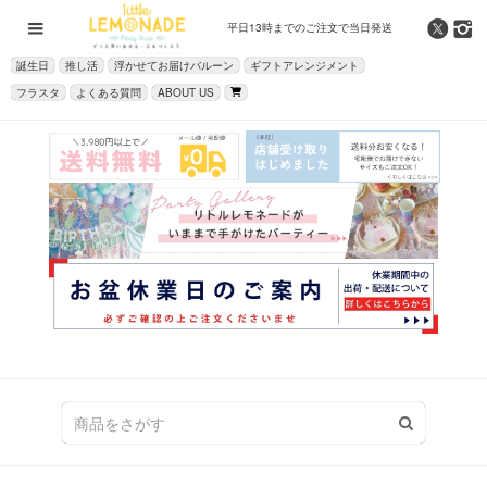
平日13時までの
ご注文で当日発送
誕生日
推し活
浮かせてお届けバルーン
ギフトアレンジメント
フラスタ
よくある質問
ABOUT US