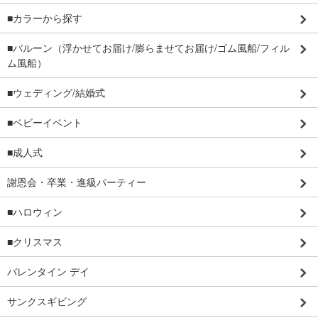
■カラーから探す
■バルーン（浮かせてお届け/膨らませてお届け/ゴム風船/フィル
ム風船）
■ウェディング/結婚式
■ベビーイベント
■成人式
謝恩会・卒業・進級パーティー
■ハロウィン
■クリスマス
バレンタイン デイ
サンクスギビング