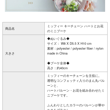
ミッフィー キーチェーン ハートとお花
商品名
のミニブーケ
◆ぬいぐるみ◆
サイズ： W8 X D5.5 X H10 cm
素材：polyester / polyester fiber / nylon
大きさ
made in China
◆ブーケ全体◆
高さ：約40cm
ミッフィーのキーチェーンを主役に。
透明なコンフェッティ入りのまん丸バル
ーンと、
ハートバルーン・お花を組み合わせたミ
ニブーケです。
ふんわりとしたカラーのバルーンが華や
かさをプラスし、