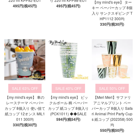
220 ml KPP92-EU1
り 220 ml KPP98-EU1
【my mind's eye】 ター
495円(税45円)
495円(税45円)
キー ペーパーカップ 8個
入り サンクスギビング T
HP1112 300均
330円(税30円)
63%
40%
50%
【my mind's eye】 車の
【my mind's eye】 ピッ
【Meri Meri】サファリ
レーステーマ ペーパー
クルボール 柄 ペーパー
アニマルプリント ペー
カップ 8個入り 使い捨て
カップ 紙コップ 8個入り
パーカップ 8個入り Safa
紙コップ 12オンス MIL1
(PCK1011) ◆◆SALE
ri Animal Print Party Cup
011 300均
594円(税54円)
s 紙コップ (202358) 500
330円(税30円)
均
550円(税50円)