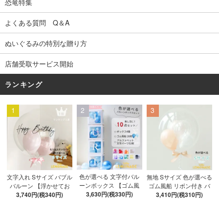
恐竜特集
よくある質問 Q＆A
ぬいぐるみの特別な贈り方
店舗受取サービス開始
ランキング
1
2
3
色が選べる 文字付バル
文字入れ Sサイズ バブル
無地 Sサイズ 色が選べる
ーンボックス 【ゴム風
バルーン 【浮かせてお
ゴム風船 リボン付き バ
船&文字パーツ付き】 DI
3,630円(税330円)
3,740円(税340円)
届け】 バルーン
ブルバルーン 【浮かせ
3,410円(税310円)
Y 10点セット クリアボ
てお届け】 ヘリウムガ
ックス4箱 ゴム風船28枚
ス入り バルーン 風船