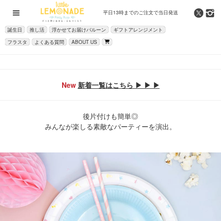
平日13時までの
ご注文で当日発送
誕生日
推し活
浮かせてお届けバルーン
ギフトアレンジメント
フラスタ
よくある質問
ABOUT US
New
新着一覧はこちら ▶ ▶ ▶
後片付けも簡単◎
みんなが楽しる素敵なパーティーを演出。