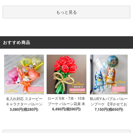
アルファベット文字パー
ツ52枚 推し活
もっと見る
おすすめ商品
ローズ 5本・7本・10本
名入れ対応 スヌーピー
BLUEY＆バブル バルー
ブーケ バルーン花束 本
キャラクター バルーン
ンブーケ 【浮かせてお
数が選べる 【膨らませ
6,490円(税590円)
ブーケ 選べる7種 【膨ら
3,080円(税280円)
届け】 ヘリウムガス入
7,150円(税650円)
てお届け】 hntb バラ 白
ませてお届け】 バルー
り 選べる バブルバルー
箱 立札可 即日出荷不可
ンアレンジメント
ン