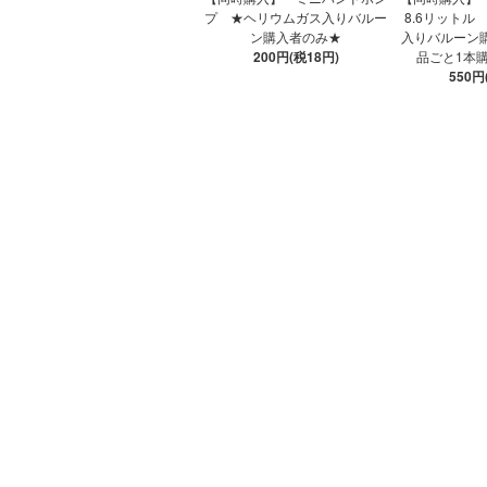
プ ★ヘリウムガス入りバルー
8.6リットル
ン購入者のみ★
入りバルーン購
200円(税18円)
品ごと1本
550円