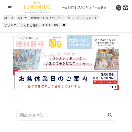
平日13時までの
ご注文で当日発送
誕生日
推し活
浮かせてお届けバルーン
ギフトアレンジメント
フラスタ
よくある質問
ABOUT US