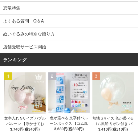
恐竜特集
よくある質問 Q＆A
ぬいぐるみの特別な贈り方
店舗受取サービス開始
ランキング
1
2
3
色が選べる 文字付バル
文字入れ Sサイズ バブル
無地 Sサイズ 色が選べる
ーンボックス 【ゴム風
バルーン 【浮かせてお
ゴム風船 リボン付き バ
船&文字パーツ付き】 DI
3,630円(税330円)
3,740円(税340円)
届け】 バルーン
ブルバルーン 【浮かせ
3,410円(税310円)
Y 10点セット クリアボ
てお届け】 ヘリウムガ