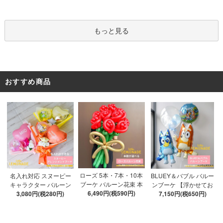
ックス4箱 ゴム風船28枚
ス入り バルーン 風船
アルファベット文字パー
ツ52枚 推し活
もっと見る
おすすめ商品
ローズ 5本・7本・10本
名入れ対応 スヌーピー
BLUEY＆バブル バルー
ブーケ バルーン花束 本
キャラクター バルーン
ンブーケ 【浮かせてお
数が選べる 【膨らませ
6,490円(税590円)
ブーケ 選べる7種 【膨ら
3,080円(税280円)
届け】 ヘリウムガス入
7,150円(税650円)
てお届け】 hntb バラ 白
ませてお届け】 バルー
り 選べる バブルバルー
箱 立札可 即日出荷不可
ンアレンジメント
ン