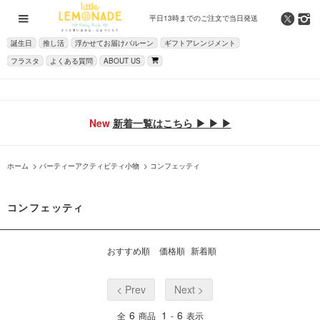
平日13時までの
ご注文で当日発送
誕生日
推し活
浮かせてお届けバルーン
ギフトアレンジメント
フラスタ
よくある質問
ABOUT US
New
新着一覧はこちら ▶ ▶ ▶
ホーム
>
パーティーアクティビティ小物
>
コンフェッティ
コンフェッティ
おすすめ順
価格順
新着順
< Prev
Next >
6
1
6
全
商品
-
表示