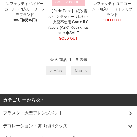
70%
ンフェッティ ベイビー
ンフェッティ ユニコー
ガール 50g入り リトレ
ン 50g入り リトレモブ
【Party Deco】 紙吹雪
モブランド
ランド
入り クラッカー 6個セッ
935円(税85円)
SOLD OUT
ト 火薬不使用 Confetti C
racers (KZK1-000) xmas
sale ◆SALE
SOLD OUT
6
1
6
全
商品
-
表示
< Prev
Next >
カテゴリーから探す
フラスタ・大型アレンジメント
デコレーション・飾り付けグッズ