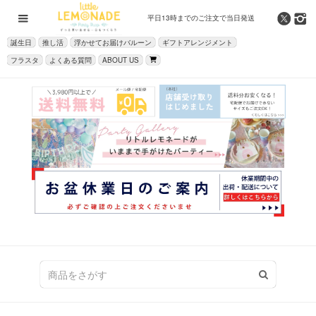
平日13時までの
ご注文で当日発送
誕生日
推し活
浮かせてお届けバルーン
ギフトアレンジメント
フラスタ
よくある質問
ABOUT US