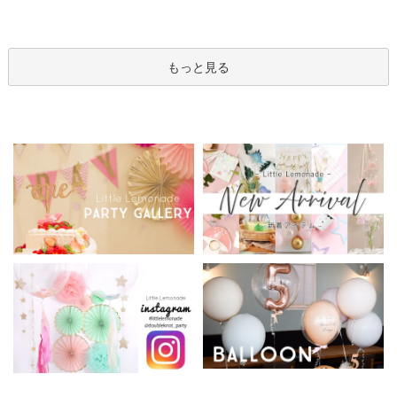
てお届け】 hntb バラ 白
ませてお届け】 バルー
り 選べる バブルバルー
箱 立札可 即日出荷不可
ンアレンジメント
ン
もっと見る