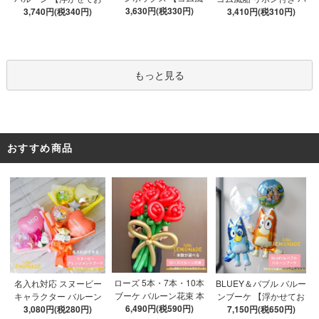
船&文字パーツ付き】 DI
3,630円(税330円)
3,740円(税340円)
届け】 バルーン
ブルバルーン 【浮かせ
3,410円(税310円)
Y 10点セット クリアボ
てお届け】 ヘリウムガ
ックス4箱 ゴム風船28枚
ス入り バルーン 風船
アルファベット文字パー
ツ52枚 推し活
もっと見る
おすすめ商品
ローズ 5本・7本・10本
名入れ対応 スヌーピー
BLUEY＆バブル バルー
ブーケ バルーン花束 本
キャラクター バルーン
ンブーケ 【浮かせてお
数が選べる 【膨らませ
6,490円(税590円)
ブーケ 選べる7種 【膨ら
3,080円(税280円)
届け】 ヘリウムガス入
7,150円(税650円)