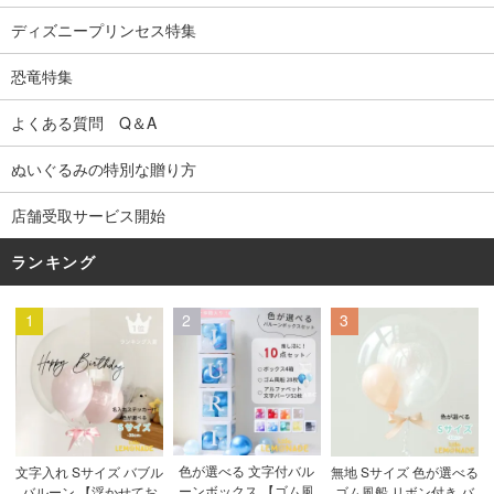
ディズニープリンセス特集
恐竜特集
よくある質問 Q＆A
ぬいぐるみの特別な贈り方
店舗受取サービス開始
ランキング
1
2
3
色が選べる 文字付バル
文字入れ Sサイズ バブル
無地 Sサイズ 色が選べる
ーンボックス 【ゴム風
バルーン 【浮かせてお
ゴム風船 リボン付き バ