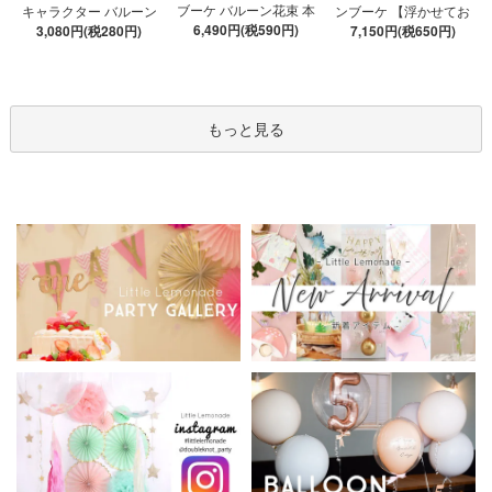
ブーケ バルーン花束 本
キャラクター バルーン
ンブーケ 【浮かせてお
数が選べる 【膨らませ
6,490円(税590円)
ブーケ 選べる7種 【膨ら
3,080円(税280円)
届け】 ヘリウムガス入
7,150円(税650円)
てお届け】 hntb バラ 白
ませてお届け】 バルー
り 選べる バブルバルー
箱 立札可 即日出荷不可
ンアレンジメント
ン
もっと見る