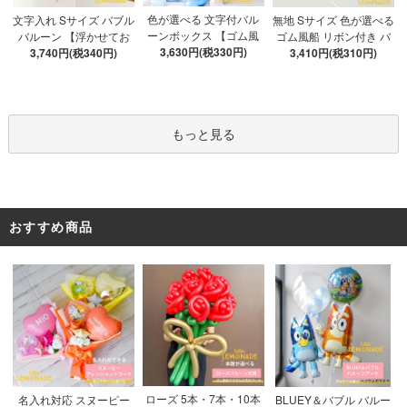
色が選べる 文字付バル
文字入れ Sサイズ バブル
無地 Sサイズ 色が選べる
ーンボックス 【ゴム風
バルーン 【浮かせてお
ゴム風船 リボン付き バ
船&文字パーツ付き】 DI
3,630円(税330円)
3,740円(税340円)
届け】 バルーン
ブルバルーン 【浮かせ
3,410円(税310円)
Y 10点セット クリアボ
てお届け】 ヘリウムガ
ックス4箱 ゴム風船28枚
ス入り バルーン 風船
アルファベット文字パー
ツ52枚 推し活
もっと見る
おすすめ商品
ローズ 5本・7本・10本
名入れ対応 スヌーピー
BLUEY＆バブル バルー