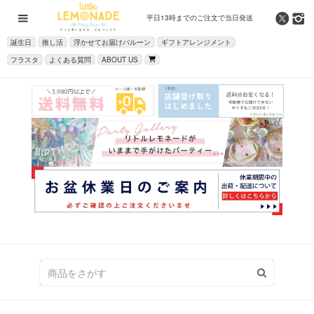
平日13時までの
ご注文で当日発送
誕生日
推し活
浮かせてお届けバルーン
ギフトアレンジメント
フラスタ
よくある質問
ABOUT US