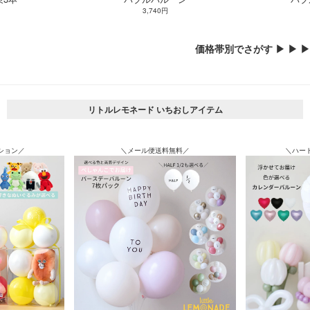
3,740円
価格帯別でさがす ▶ ▶ ▶
リトルレモネード いちおしアイテム
ション／
＼メール便送料無料／
＼ハー