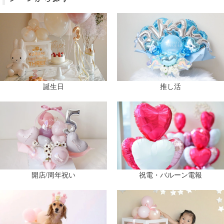
こちらから
┈ ┈ ┈ 2026年 4月3日 ┈ ┈ ┈
Madame MO マダムモー
子どもの日のお祝いキャンペーン！
詳しくはこちらから
┈ ┈ ┈ 2026年 3月23日 ┈ ┈ ┈
入学・入園のお祝いに！
誕生日
推し活
人気のバルーンコレクションはこちらから
┈ ┈ ┈ 2026年 3月19日 ┈ ┈ ┈
3月休業日のご案内
こちらから
┈ ┈ ┈ 2026年 2月13日 ┈ ┈ ┈
２月休業日のお知らせ
こちらのページ
からご確認ください。
開店/周年祝い
祝電・バルーン電報
┈ ┈ ┈ 2025年 11月4日 ┈ ┈ ┈
楽しいクリスマスアイテム集合
今すぐクリスマスアイテムをチェック！
2か月先までお届け指定日可能です。
┈ ┈ ┈ 2025年 10月29日 ┈ ┈ ┈