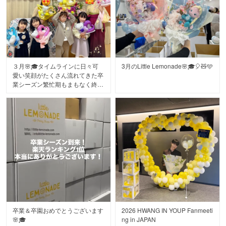
り、
#バルーン花束
さんのお客様よりご注文いただき
仲良しのお友達に囲まれて今年も
受付装飾や、先生方へのギフトバ
誠にありがとうございました！
幸せな1日になりました。
ルーンも
お客様からいただいたお写真を少
リトルレモネードでご用意させて
しずつご紹介させていただきます
毎年娘の誕生日は会社が超繁忙期
いただきました。
真っ最中の誕生日会なので…
#卒業バルーン
アイシングクッキーは友人に、
卒業生や先生方へ
#バルーン花束
３月🌸🎓タイムラインに日々可
3月のLittle Lemonade🌸🎓🎈🧸🩵
ケーキやカップケーキはいつもお
サプライズとハッピーを届けたい
愛い笑顔がたくさん流れてきた卒
世話になってる
という
業シーズン繁忙期もまもなく終盤
お店の力を借りて何とか形にする
奨励会の皆様の想いが込められ
です。
事ができました。
た、
とても温かく素敵な会場でした。
期間中全国からLittle Lemonade
🧁 @peaceflowermarket
へたくさんのご注文誠にありがと
🎂 @dolce_mariisa
お忙しい中、綿密なお打合せをい
うございました😊
ただき
この1ヶ月で約5000件の出荷をい
ありがとうございました😊
誠にありがとうございました😊🌸
たしました🎈
先日、わたしの娘も無事保育園を
卒園し、
お世話になった先生たちと大好き
なお友達と
お揃いのカラフルハートブーケで
卒業＆卒園おめでとうございます
2026 HWANG IN YOUP Fanmeeti
記念写真
🌸🎓
ng in JAPAN
🩷💜🩵💛