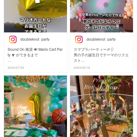
私たちも幸せな気持ちになります
☺️
#littlelemonade
#リトルレモネード
#バルーン
#誕生日飾り付け
doubleknot_party
doubleknot_party
#誕生日飾り
#バースデーサプライズ
Sound On 推奨 🔊 Mario Cart Par
スマブラパーティー🎉🎈
#出張装飾
ty 🍄 ができるまで
男の子の誕生日でテーマのリクエ
#バルーンアート
スト
#バルーンショップ横浜
10歳の男の子のお誕生日はマリ
ランキングを作ったら、多分TOP
2024/07/30
2024/05/16
オカートがテーマ！
3に入る
リトルレモネード @doubleknot_
ゲーム🎮テーマ。
party の
出張パーティープランで
息子も9歳からずっとゲームが続
デコレーションのお手伝いをさせ
き、
ていただきました。
マリオ、フォートナイト、マイク
ラ…
舞台はお台場にある @citycircuit.t
で12歳の誕生日はスマブラがテ
okyobay
ーマでした。
貸し切りプランで本物のカート体
験をしながらの
この頃ヘリウムガスが世界的に供
バースデーパーティー！
給薄で