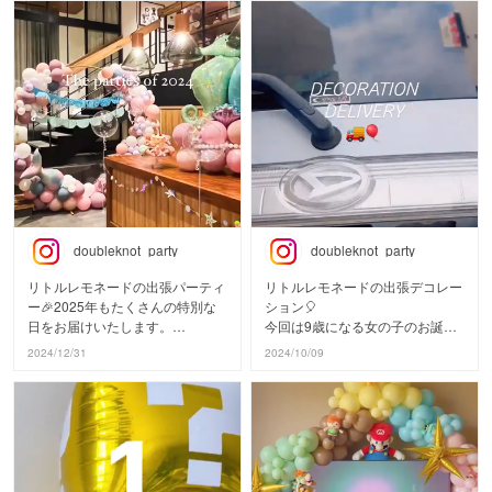
doubleknot_party
doubleknot_party
リトルレモネードの出張パーティ
リトルレモネードの出張デコレー
ー🎉2025年もたくさんの特別な
ション🎈
日をお届けいたします。
今回は9歳になる女の子のお誕生
ありがとうございました。
日。
2024/12/31
2024/10/09
学校に行ってる間に、サプライズ
#littlelemonade
でご自宅を装飾しました。
#littlelemonadedays
#リトルレモネード
ご家族からのサプライズのお祝い
#リトルレモネードデイズ
に
帰ってきた時の本人のびっくりし
た顔を想像して