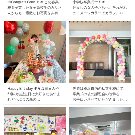
🌸Congrats Grad 👩‍🎓 この春高
小学校卒業式🌸👩‍🎓
校を卒業した女子高校生のみなさ
仲良しの女の子たちへ、それぞれ
んからも、素敵なお写真を共有し
のイメージカラーでカラフルハー
ていただきました/
トブーケをご注文いただきました
仲良しのお友達グループでのお祝
❤️🩷🧡💛💚💜🤍
いにバルーンをご注文いただき、
華やかな晴れ姿と笑顔が溢れ出る
ボリュームたっぷりすごい空間に
お写真に
✨
私たちスタッフもとっても幸せな
気持ちになりました。
手に持っているのは、リトルレモ
ご注文ありがとうございました😊
ネードのバルーンブーケの中で、
1番の大きさを誇るビッグブー
カラフルハートは幼稚園・保育
ケ。さらにそれぞれの好きなキャ
園、小学校、中学校、高校、大学
ラクターのバルーンを浮かせて、
まで幅広い年齢層へのギフト花束
一生に一度の卒業パーティーを華
として、今シーズン楽天ランキン
やかに楽しまれたようです🎈
グ1位をいただきました🙌
Happy Birthday 🌳🐏🍒🎁🍎🍐🌱
先週は横浜市内の私立学校にて、
追加料金なしでお名前やメッセー
6歳のお誕生日は大好きなあつま
卒業式の後の謝恩会の装飾を
大切なイベントのお手伝いができ
ジがバルーンに入れられるので、
れどうぶつの森の
お手伝いさせていただきました🌸
てスタッフ一同とても嬉しいで
ひとつだけの特別なプレゼントに
ちゃちゃまるをテーマにお祝いし
す。ご注文誠にありがとうござい
なります。
ました。
体育館の入り口からステージま
ました！
で、
そして、ご卒業おめでとうござい
カラフルハートブーケ 3,993円
ホイップを絞ってちゃちゃまるの
華やかで優しい色合いのバルーン
ます🎉
税込・送料無料(一部地域を除く)
カップケーキを作ったり
で
切り絵をしたり、ゲームをした
空間全体をコーディネート。
#卒業
3月の卒業シーズン。改めてたく