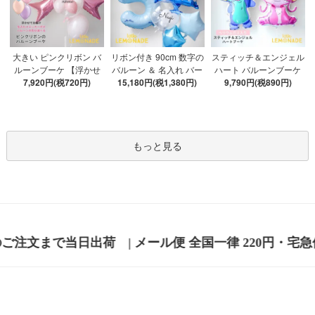
大きい ピンクリボン バ
リボン付き 90cm 数字の
スティッチ＆エンジェル
ルーンブーケ 【浮かせ
バルーン ＆ 名入れ バー
ハート バルーンブーケ
てお届け】名入れ Sサイ
7,920円(税720円)
スデーケーキ ★ブルー
15,180円(税1,380円)
【浮かせてお届け】 ヘ
9,790円(税890円)
ズバブルバルーンリボン
★ 誕生日 バルーン セッ
リウムガス入り
付とゴム風船 色が選べ
ト 【浮かせてお届け】
る 同梱 付属品テープ付
男の子 ナンバーバルー
ン風船 バブルバルーン
もっと見る
律 220円・宅急便 関東 650円 その他の地域 700円(沖