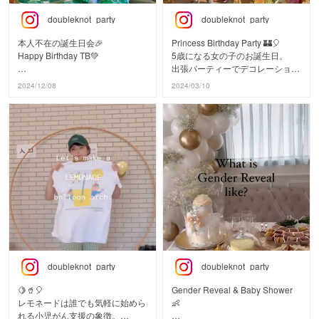
価格も高騰中だったので、
女の子も男の子もゲストもホスト
カービィの浮んでる1個以外は
doubleknot_party
doubleknot_party
も
ぜんぶ空気だけで作ったデコレー
みんな大盛り上がりのお誕生日で
ションです。
本人不在の誕生日会🎉
Princess Birthday Party 🏰🎈
した！
Happy Birthday TB💚
5歳になる女の子のお誕生日。
特別な道具がなくても、
出張パーティーでデコレーション
バースデーボーイにも、ご家族に
難しい資格がなくても、
リトルレモネードがスポンサーを
の
2024/12/08
2024/03/10
とっても
子ども喜ばせないという気持ちと
している
お手伝いをさせていただきまし
素敵な1年になりますように✨
ちょっとしたアイデアがあれば
横浜エクセレンス🏀
た。
世界でひとつのパーティーは作れ
@yokohamaexcellence_official
出張デコレーションのお問合せは
ます🎉
の
ゲストになんと本物のプリンセス
HPから
絶対的エース #トレイボイドIII @t
が登場し
またはDMにてお問合せくださ
私たちと一緒にパーティーを作っ
raytb1 選手の
小さなプリンセス達も大興奮👸
い。📩
ていきませんか？
お誕生日をお祝いしました🥂
デコレーション、お料理、デザー
#littlelemonade
#littlelemonade
このままB3優勝&得点王獲得まで
ト、
#リトルレモネード
#リトルレモネード
突き進んでください！📣
お土産や、アクティビティ、写真
#マリオカート
#スマブラ
お誕生日おめでとうございます！
など
#サーキット場
#スマッシュブラザーズ
全てにご両親の愛情とおもてなし
#サーキット体験
#smashbros
📝 推し活パーティーには…
が
#カート体験
#ゲーム男子
色が選べる文字付バルーンボック
注がれたお誕生日会。
doubleknot_party
doubleknot_party
#citycircuittokyobay
#バースデーパーティー
スや
#シティサーキット東京ベイ
#バースデーバルーン
カレンダーバルーン
改めてお誕生日おめでとうござい
🍋🥤🎈
Gender Reveal & Baby Shower
#mariocart
#バルーンデコレーション
推し色のバルーンガーランドがあ
ます🎈
レモネードは誰でも気軽に始めら
👶
#mariobirthday
#バルーンアート
れば
れる小児がん支援の象徴。