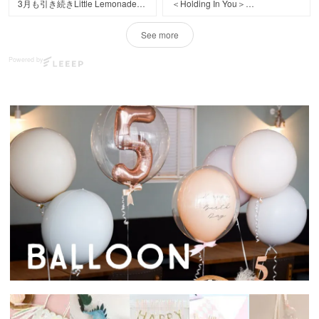
3月も引き続きLittle Lemonadeか
＜Holding In You＞
ら
💛🤍💛
働く親にとって、感謝してもしき
全国へ皆様のお祝いの気持ちを届
2.21 立川ステージガーデンで行
れない保育園。
See more
けいたします！
われたファン・イニョプ様の
まだ小さい我が子を預ける時は皆
ファンミーティングにフラスタを
さん心配で寂しくて
Powered by
先のご案内の通り、予約が埋まる
お届けいたしました。
たまらなかったと思いますが、
に連れて
💛🤍💛
優しい先生や友人達と過ごした
大変不本意ながら、価格の見直し
ご注文誠にありがとうございまし
日々で、
やリードタイムの
た。
さまざまな事・感情を学び、
変更をさせていただく場合があり
親の想像をはるかに超えて逞しく
ます🙇‍♀️
成長してくれました。
この子供たちの絵を見たらどれだ
在庫に限りのある色や商品もござ
けの思い出が
いますので、
ここで生まれたのか、
ぜひお早めのご注文をお願いいた
親だけでは与えられなかった楽し
します！
かった日々の経験が
感性を育んでくれた事が一目瞭然
#リトルレモネード
です。
子どもが安全で元気に過ごして
る。
その安心が、通算12年好きな仕
事に打ち込める
この環境の土台でした。