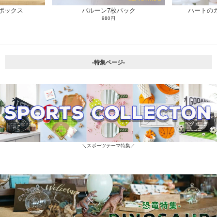
ボックス
バルーン7枚パック
ハートの
980円
-特集ページ-
＼スポーツテーマ特集／