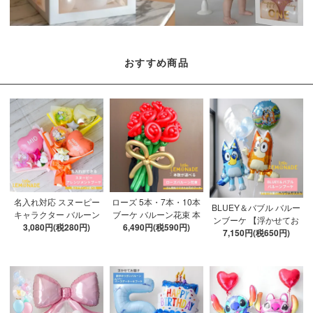
おすすめ商品
名入れ対応 スヌーピー
ローズ 5本・7本・10本
BLUEY＆バブル バルー
キャラクター バルーン
ブーケ バルーン花束 本
ンブーケ 【浮かせてお
ブーケ 選べる7種 【膨ら
3,080円(税280円)
数が選べる 【膨らませ
6,490円(税590円)
届け】 ヘリウムガス入
7,150円(税650円)
ませてお届け】 バルー
てお届け】 hntb バラ 白
り 選べる バブルバルー
ンアレンジメント
箱 立札可 即日出荷不可
ン