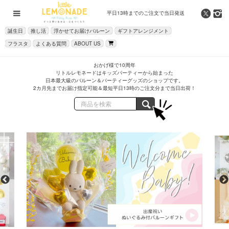
平日13時までの
ご注文で当日発送
誕生日
推し活
浮かせてお届けバルーン
ギフトアレンジメント
フラスタ
よくある質問
ABOUT US
おかげ様で10周年
リトルレモネードはキッズパーティーから始まった
日本最大級のバルーン＆パーティーグッズのショップです。
2カ月先までお届け指定可能＆最短平日13時のご注文分まで当日出荷！
商品を検索