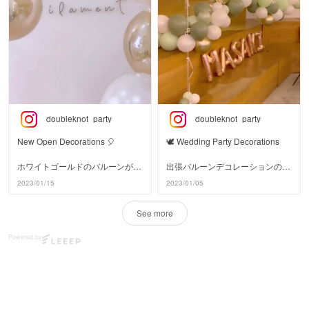
いつもありがとうございます。
お花をたくさん使って飾りつけし
ですね。
今年も楽しいホリデーシーズンを
ました。
お過ごしください🌟
#littlelemonade
4歳はアナ雪、5歳はお菓子の
#リトルレモネード
#littlelemonade
家、
#babyshower
#リトルレモネード
6歳はミラベルと、毎年夢中なも
#genderreveal
#クリスマスパーティー
のをテーマに
#ジェンダーリビール
#クリスマス
飾りつけさせていただいています
#性別発表
#クリスマス準備
😊
#ベビーシャワー
#バルーン
doubleknot_party
doubleknot_party
#ベイビーシャワー
#パーティーバルーン
今年はやっとヘリウムガスを使っ
#出張パーティー
た
New Open Decorations 🎈
🕊 Wedding Party Decorations
#パーティープランナー
出張デコレーションも復活できた
#バルーン
ので
ホワイトゴールドのバルーンが
出張バルーンデコレーションのご
浮かぶバルーンをたくさん使いま
ラグジュアリーでおしゃれなイン
注文いただいた
2023/01/15
2023/01/05
した🎈
テリアの
ウェディングパーティー🍀
サロンにピッタリでした。
いつものおうちも誕生日は
See more
ユーカリグリーンとゴールドで大
魔法にかかったみたいに特別な空
新店舗オープンおめでとうござい
人っぽく
間に🪄
Powered by
ます🎈
品良く仕上げました。
来年は何に夢中になってるかな。
#littlelemonade
中央に設置したバルーンハグと言
お誕生日おめでとうございます🎂
#リトルレモネード
う
#開店祝い
置き型バルーンはオンラインから
#littlelemonade
#バルーン
ご注文いただけます。