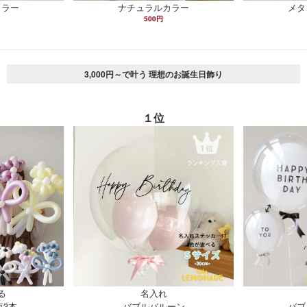
カラー
ナチュラルカラー
メタ
500円
3,000円～で叶う 理想のお誕生日飾り
１位
る
名入れ
束3本
バブルバルーン
バブ