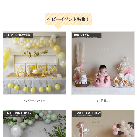
#リトルレモネード
#バルーン装飾
#出張パーティー
#newopen
ご結婚おめでとうございます。
#バルーンデコレーション
#サロン
末長くお幸せに♡
#お誕生日会
ベビーイベント特集！
#恵比寿
#バースデーバルーン
#balloondecorator
#littlelemonade
#風船アート
#balloondecoration
#リトルレモネード
#風船飾りつけ
#風船
#ウェディングバルーン
#お誕生日飾りつけ
#出張デコレーション
#結婚式
#ミラベルと魔法だらけの家
#けっこんしき
#encanto
#結婚式準備
#6歳誕生日
#結婚式演出
#ウェルカムスペース
#バルーン電報
#バルーンギフト
#バルーンブーケ
#結婚祝い
#バブルバルーン
#justmarried
ベビーシャワー
100日祝い
#バルーンガーランド
#ウェディングパーティー
#weddingparty
#weddingballoons
#balloonhug