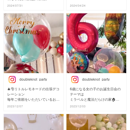
#mariobirthdaydecor
#パーティープランナー
本人不在の誕生日が一層盛り上が
#littlelemonade
支援が必要な人達が、必要な人達
先日リトルレモネードの出張パー
#mariocartbirthday
#キッズパーティー
2024/07/31
2024/04/24
ります♪
#リトルレモネード
と繋がれますように。
ティーで
#balloonart
#バルーンガーランド
#プリンセスパーティー
お手伝いいたしましたBABY SHO
#balloondecor
#誕生日飾り付け
ご注文はリトルレモネード オン
#ラプンツェル
@minnanolemomade
WER。
#バルーンアート
ラインで
#5歳誕生日
‘23 July みんレモサマーフェスタ
#バルーンデコレーション
平日13時までのご注文で即日発
#風船
親しいご友人たちで、大切なご夫
#バースデーバルーン
送📦🎈
#バルーン
#littlelemonade
婦のために
#誕生日バルーン
#パーティープランナー
#リトルレモネード
綿密に企画しされた素敵なパーテ
#littlelemonade
#バルーンスタンド
ィー。
#リトルレモネード
#バルーンアーチ
#本人不在の誕生日
#バルーンアート
パーティーの中ではジェンダーリ
#横浜エクセレンス
#小児がん支援
ビールも行いました。
#進緑深縁
#レモネードスタンド
#lightupforexcellence💡
#みんなのレモネード
ご友人にも旦那様にも内緒で当日
#trayboyd
#みんレモ
を迎えた性別発表。
doubleknot_party
doubleknot_party
#yerrpp
#バルーンフォトブース
#本人不在の誕生日会
#風船装飾
ピンクが出たら女の子。
🎄🎅リトルレモネードの出張デコ
6歳になる女の子のお誕生日会の
#生誕祭
ブルーが出たら男の子。
レーション
テーマは
#本人不在の誕生日
毎年ご依頼をいただいているお客
ミラベルと魔法だらけの家🏠🌼
#推しの誕生日
コンフェッティバルーンとクラッ
様から
2023/12/07
2023/12/03
カーでせーっの！で発表。
今年もクリスマスパーティーデコ
リトルレモネードの出張デコレー
どっちだったかは動画を最後まで
レーションの
ションメニューで
見てくださいね。
ご注文をいただきました😊
バースデーガールが大好きなイザ
ベラをメインに
元気なベビーの誕生が待ち遠しい