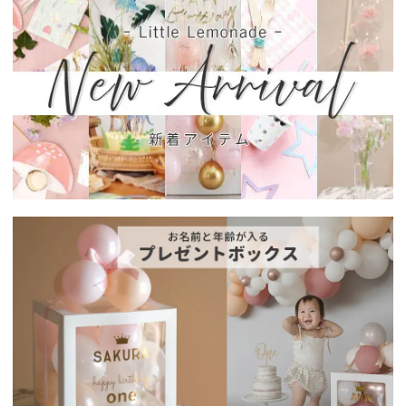
先生方、本当にありがとうござい
ました。
卒園のお母様方、お父様方、おつ
かれさまでした。
さて、Little Lemonadeもようや
く通常リズムに戻りつつあり、
しばらく更新できていなかったP
ARTYや装飾のお仕事のことなど
POSTしていきたいと思います。
新生活に向けての準備も頑張って
いきましょう！