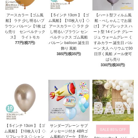
アースカラー【ゴム風
【 5インチ 13cm 】【ゴ
【ハート型フィルム風
船】 ラテ 少し明るいブ
ム風船】【10枚入り】◇
船・ぺしゃんこでお届
ラウン バルーン【1枚 ば
アースカラー ◇ ラテ 少
け】 アイブレックス ハ
ら売り センペルテック
し明るいブラウン セン
ート型 14インチ グレー
ス】 ライトモカ
ペルテックス ゴム風船
ジュ ウォームグレー く
77円(税7円)
バルーン balloon 誕生日
すみカラー 誕生日 バル
飾り 風船
ーン 大人 ヘリウムで30
385円(税35円)
日浮く風船 メール便可
ばら売り
330円(税30円)
【 5インチ 13cm 】【ゴ
サンダープレーン サブ
85%
ム風船】【10枚入り】◇
メッセージ付き 4BRゴ
リフレックス ◇ シャン
ム風船のブーケ 【浮か