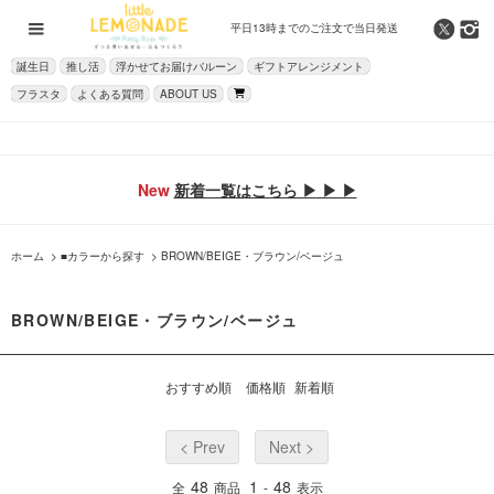
平日13時までの
ご注文で当日発送
誕生日
推し活
浮かせてお届けバルーン
ギフトアレンジメント
フラスタ
よくある質問
ABOUT US
New
新着一覧はこちら ▶ ▶ ▶
ホーム
>
■カラーから探す
>
BROWN/BEIGE・ブラウン/ベージュ
BROWN/BEIGE・ブラウン/ベージュ
おすすめ順
価格順
新着順
< Prev
Next >
48
1
48
全
商品
-
表示