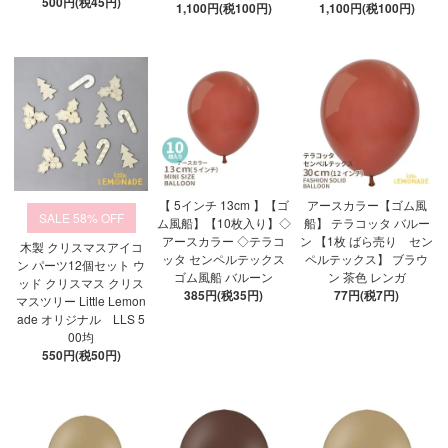
500円(税45円)
1,100円(税100円)
1,100円(税100円)
【 5インチ 13cm 】【ゴ
アースカラー【ゴム風
58%
ム風船】【10枚入り】◇
船】 テラコッタ バルー
アースカラー ◇テラコ
ン 【1枚 ばら売り セン
木製 クリスマスアイコ
ッタ センペルテックス
ペルテックス】 ブラウ
ン パーツ12個セット ウ
ゴム風船 バルーン
ン 茶色 レンガ
ッド クリスマス クリス
385円(税35円)
77円(税7円)
マスツリー Little Lemon
ade オリジナル LLS 5
00均
550円(税50円)