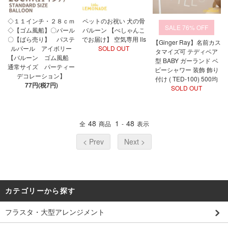
◇１１インチ・２８ｃｍ
ペットのお祝い 犬の骨
76%
◇【ゴム風船】〇パール
バルーン 【ぺしゃんこ
〇【ばら売り】 パステ
でお届け】 空気専用 lls
【Ginger Ray】名前カス
ルパール アイボリー
SOLD OUT
タマイズ可 テディベア
【バルーン ゴム風船
型 BABY ガーランド ベ
通常サイズ パーティー
ビーシャワー 装飾 飾り
デコレーション】
付け ( TED-100) 500均
77円(税7円)
SOLD OUT
48
1
48
全
商品
-
表示
< Prev
Next >
カテゴリーから探す
フラスタ・大型アレンジメント