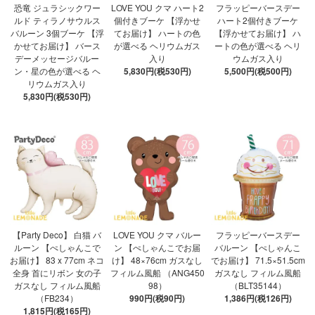
恐竜 ジュラシックワー
LOVE YOU クマ ハート2
フラッピーバースデー
ルド ティラノサウルス
個付きブーケ 【浮かせ
ハート2個付きブーケ
バルーン 3個ブーケ 【浮
てお届け】 ハートの色
【浮かせてお届け】 ハ
かせてお届け】 バース
が選べる ヘリウムガス
ートの色が選べる ヘリ
デーメッセージバルー
入り
ウムガス入り
ン・星の色が選べる ヘ
5,830円(税530円)
5,500円(税500円)
リウムガス入り
5,830円(税530円)
【Party Deco】 白猫 バ
LOVE YOU クマ バルー
フラッピーバースデー
ルーン 【ぺしゃんこで
ン 【ぺしゃんこでお届
バルーン 【ぺしゃんこ
お届け】 83 x 77cm ネコ
け】 48×76cm ガスなし
でお届け】 71.5×51.5cm
全身 首にリボン 女の子
フィルム風船 （ANG450
ガスなし フィルム風船
ガスなし フィルム風船
98）
（BLT35144）
（FB234）
990円(税90円)
1,386円(税126円)
1,815円(税165円)