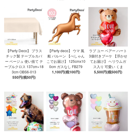
【Party Deco】 プラス
【Party deco】 ウマ 風
ラブ ユー ベアー ハート
チック製 テーブルカバ
船 バルーン 【ぺしゃん
3個付きブーケ 【浮かせ
ー ベージュ 使い捨て テ
こでお届け】 125cmx10
てお届け】 ヘリウムガ
ーブルクロス 137cm×18
0cm ガスなし FB279
ス入り 可愛い くま
3cm OBS6-013
1,100円(税100円)
5,500円(税500円)
550円(税50円)