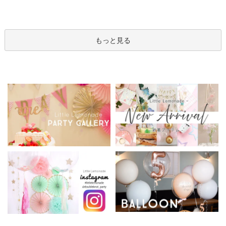
てお届け】 hntb バラ 白
ませてお届け】 バルー
り 選べる バブルバルー
箱 立札可 即日出荷不可
ンアレンジメント
ン
もっと見る