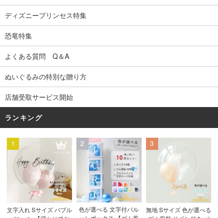
ディズニープリンセス特集
恐竜特集
よくある質問 Q＆A
ぬいぐるみの特別な贈り方
店舗受取サービス開始
ランキング
1
2
3
色が選べる 文字付バル
文字入れ Sサイズ バブル
無地 Sサイズ 色が選べる
ーンボックス 【ゴム風