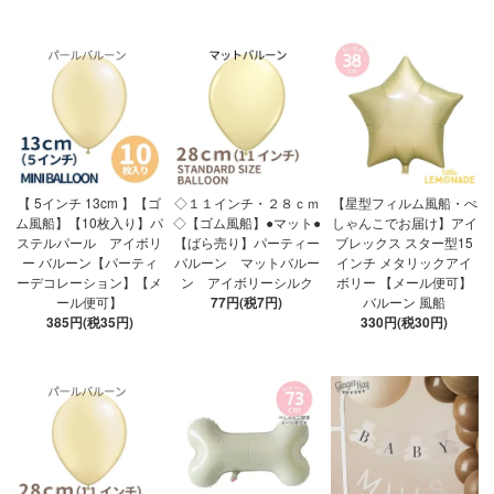
【 5インチ 13cm 】【ゴ
◇１１インチ・２８ｃｍ
【星型フィルム風船・ぺ
ム風船】【10枚入り】パ
◇【ゴム風船】●マット●
しゃんこでお届け】アイ
ステルパール アイボリ
【ばら売り】パーティー
ブレックス スター型15
ー バルーン【パーティ
バルーン マットバルー
インチ メタリックアイ
ーデコレーション】【メ
ン アイボリーシルク
ボリー 【メール便可】
ール便可】
77円(税7円)
バルーン 風船
385円(税35円)
330円(税30円)