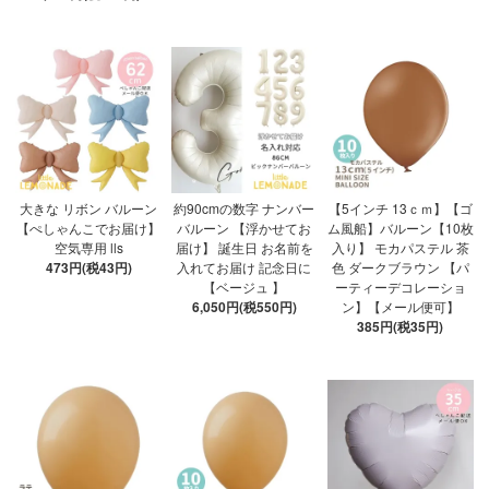
大きな リボン バルーン
約90cmの数字 ナンバー
【5インチ 13ｃｍ】【ゴ
【ぺしゃんこでお届け】
バルーン 【浮かせてお
ム風船】バルーン【10枚
空気専用 lls
届け】 誕生日 お名前を
入り】 モカパステル 茶
473円(税43円)
入れてお届け 記念日に
色 ダークブラウン 【パ
【ベージュ 】
ーティーデコレーショ
6,050円(税550円)
ン】【メール便可】
385円(税35円)