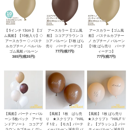
【 5インチ 13cm 】【ゴ
アースカラー【ゴム風
アースカラー【ゴム風
ム風船】【10枚入り】◇
船】 ココアブラウン コ
船】 パステルカプチー
アースカラー ◇ パステ
コア バルーン【1枚 ばら
ノ カプチーノ バルーン
ルカプチーノ ベルバル
売り パーティーデコ】
【1枚 ばら売り パーテ
ゴム風船 バルーン
77円(税7円)
ィーデコ】
385円(税35円)
77円(税7円)
【風船】パーティーバル
【風船】 1枚 ばら売
【風船】 1枚 ばら売り
ーン 5枚パック アーモ
り ★スクリプト『HAL
★スクリプト『HALF 1/
ンドアソート ココアブ
F 1/2 』【モカ】パーテ
2 』【ブラッシュ】パー
ラウン カプチーノ グレ
ィーバルーン 誕生日 バ
ティーバルーン 誕生日