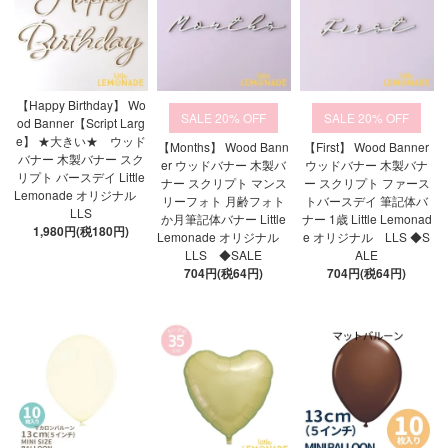
【Happy Birthday】 Wo
20%
20%
od Banner【Script Larg
e】 ★大きい★ ウッド
【Months】 Wood Bann
【First】 Wood Banner
バナー 木製バナー スク
er ウッドバナー 木製バ
ウッドバナー 木製バナ
リプト バースデイ Little
ナー スクリプト マンス
ー スクリプト ファース
Lemonade オリジナル
リーフォト 月齢フォト
トバースデイ 筆記体バ
LLS
か月筆記体バナー Little
ナー 1歳 Little Lemonad
1,980円(税180円)
Lemonade オリジナル
e オリジナル LLS ◆S
LLS ◆SALE
ALE
704円(税64円)
704円(税64円)