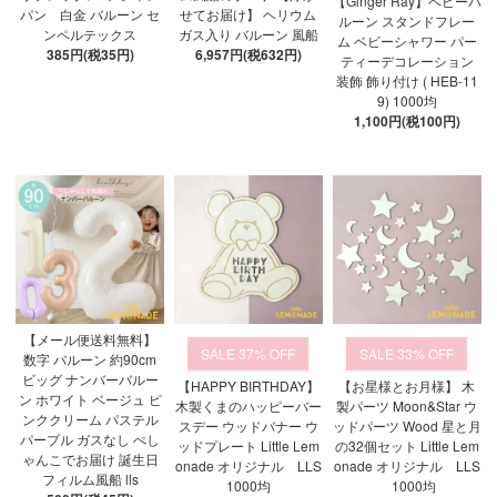
【Ginger Ray】ベビーバ
パン 白金 バルーン セ
せてお届け】 ヘリウム
ルーン スタンドフレー
ンペルテックス
ガス入り バルーン 風船
ム ベビーシャワー パー
385円(税35円)
6,957円(税632円)
ティーデコレーション
装飾 飾り付け ( HEB-11
9) 1000均
1,100円(税100円)
【メール便送料無料】
37%
33%
数字 バルーン 約90cm
ビッグ ナンバーバルー
【HAPPY BIRTHDAY】
【お星様とお月様】 木
ン ホワイト ベージュ ピ
木製くまのハッピーバー
製パーツ Moon&Star ウ
ンククリーム パステル
スデー ウッドバナー ウ
ッドパーツ Wood 星と月
パープル ガスなし ぺし
ッドプレート Little Lem
の32個セット Little Lem
ゃんこでお届け 誕生日
onade オリジナル LLS
onade オリジナル LLS
フィルム風船 lls
1000均
1000均