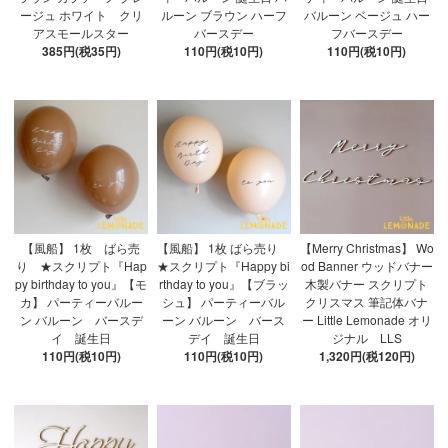
ージュ ホワイト クリ
ルーン ブラウン ハーフ
バルーン ベージュ ハー
アスモールスター
バースデー
フバースデー
385円(税35円)
110円(税10円)
110円(税10円)
【風船】 1枚 ばら売
【風船】 1枚 ばら売り
【Merry Christmas】 Wo
り ★スクリプト『Hap
★スクリプト『Happy bi
od Banner ウッドバナー
py birthday to you』【モ
rthday to you』【ブラッ
木製バナー スクリプト
カ】 パーティーバルー
シュ】 パーティーバル
クリスマス 筆記体バナ
ン バルーン バースデ
ーン バルーン バース
ー Little Lemonade オリ
イ 誕生日
デイ 誕生日
ジナル LLS
110円(税10円)
110円(税10円)
1,320円(税120円)