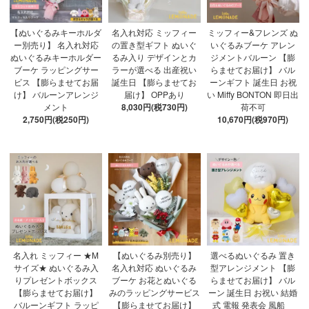
【ぬいぐるみキーホルダ
名入れ対応 ミッフィー
ミッフィー&フレンズ ぬ
ー別売り】 名入れ対応
の置き型ギフト ぬいぐ
いぐるみブーケ アレン
ぬいぐるみキーホルダー
るみ入り デザインとカ
ジメントバルーン 【膨
ブーケ ラッピングサー
ラーが選べる 出産祝い
らませてお届け】 バル
ビス 【膨らませてお届
誕生日 【膨らませてお
ーンギフト 誕生日 お祝
け】 バルーンアレンジ
届け】 OPPあり
い Miffy BONTON 即日出
メント
8,030円(税730円)
荷不可
2,750円(税250円)
10,670円(税970円)
名入れ ミッフィー ★M
【ぬいぐるみ別売り】
選べるぬいぐるみ 置き
サイズ★ ぬいぐるみ入
名入れ対応 ぬいぐるみ
型アレンジメント 【膨
りプレゼントボックス
ブーケ お花とぬいぐる
らませてお届け】 バル
【膨らませてお届け】
みのラッピングサービス
ーン 誕生日 お祝い 結婚
バルーンギフト ラッピ
【膨らませてお届け】
式 電報 発表会 風船