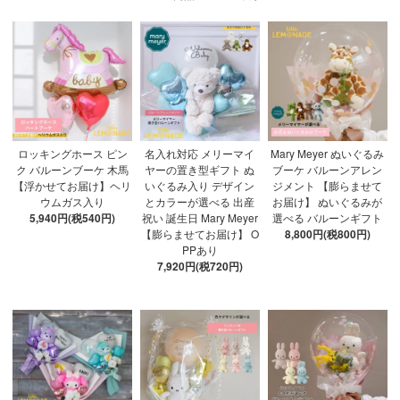
ロッキングホース ピン
名入れ対応 メリーマイ
Mary Meyer ぬいぐるみ
ク バルーンブーケ 木馬
ヤーの置き型ギフト ぬ
ブーケ バルーンアレン
【浮かせてお届け】ヘリ
いぐるみ入り デザイン
ジメント 【膨らませて
ウムガス入り
とカラーが選べる 出産
お届け】 ぬいぐるみが
5,940円(税540円)
祝い 誕生日 Mary Meyer
選べる バルーンギフト
【膨らませてお届け】 O
8,800円(税800円)
PPあり
7,920円(税720円)