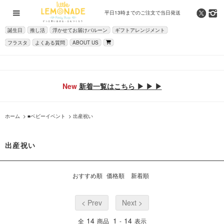
平日13時までの
ご注文で当日発送
誕生日
推し活
浮かせてお届けバルーン
ギフトアレンジメント
フラスタ
よくある質問
ABOUT US
New
新着一覧はこちら ▶ ▶ ▶
ホーム
>
■ベビーイベント
>
出産祝い
出産祝い
おすすめ順
価格順
新着順
< Prev
Next >
14
1
14
全
商品
-
表示