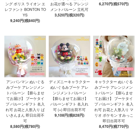
ング ボリス ライオン エ
お花が選べる アレンジ
6,270円(税570円)
レファント BONTON TO
メントバルーン 立札可
YS
3,520円(税320円)
9,240円(税840円)
アンパンマン ぬいぐる
ディズニーキャラクター
キャラクター ぬいぐる
みブーケ アレンジメン
ぬいぐるみブーケ アレ
みブーケ アレンジメン
トバルーン 【膨らませ
ンジメントバルーン
トバルーン 【膨らませ
てお届け】 ブーケタイ
【膨らませてお届け】
てお届け】 ブーケタイ
プ バルーンギフト 名入
バルーンギフト 名入れ
プ バルーンギフト 名入
れ可 お花と人形入り ば
可 (+) 即日出荷不可
れ可 お花と人形入り マ
いきんまん 即日出荷不
9,108円(税828円)
リオ ポケモン すみっこ
可
即日出荷不可
8,580円(税780円)
8,470円(税770円)