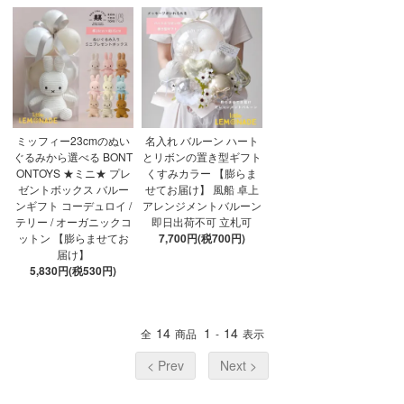
ミッフィー23cmのぬい
名入れ バルーン ハート
ぐるみから選べる BONT
とリボンの置き型ギフト
ONTOYS ★ミニ★ プレ
くすみカラー 【膨らま
ゼントボックス バルー
せてお届け】 風船 卓上
ンギフト コーデュロイ /
アレンジメントバルーン
テリー / オーガニックコ
即日出荷不可 立札可
ットン 【膨らませてお
7,700円(税700円)
届け】
5,830円(税530円)
14
1
14
全
商品
-
表示
< Prev
Next >