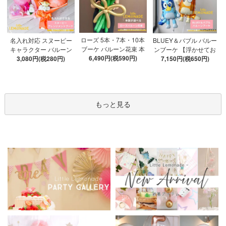
ローズ 5本・7本・10本
名入れ対応 スヌーピー
BLUEY＆バブル バルー
ブーケ バルーン花束 本
キャラクター バルーン
ンブーケ 【浮かせてお
数が選べる 【膨らませ
6,490円(税590円)
ブーケ 選べる7種 【膨ら
3,080円(税280円)
届け】 ヘリウムガス入
7,150円(税650円)
てお届け】 hntb バラ 白
ませてお届け】 バルー
り 選べる バブルバルー
箱 立札可 即日出荷不可
ンアレンジメント
ン
もっと見る