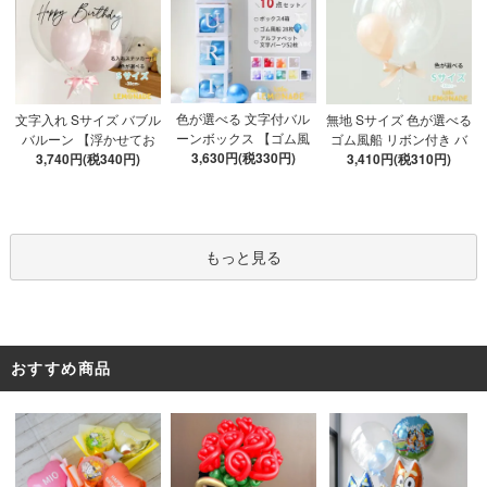
色が選べる 文字付バル
文字入れ Sサイズ バブル
無地 Sサイズ 色が選べる
ーンボックス 【ゴム風
バルーン 【浮かせてお
ゴム風船 リボン付き バ
船&文字パーツ付き】 DI
3,630円(税330円)
3,740円(税340円)
届け】 バルーン
ブルバルーン 【浮かせ
3,410円(税310円)
Y 10点セット クリアボ
てお届け】 ヘリウムガ
ックス4箱 ゴム風船28枚
ス入り バルーン 風船
アルファベット文字パー
ツ52枚 推し活
もっと見る
おすすめ商品