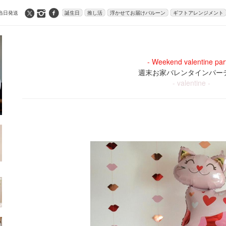
当日発送
誕生日
推し活
浮かせてお届けバルーン
ギフトアレンジメント
- Weekend valentine part
週末お家バレンタインパー
- valentine -