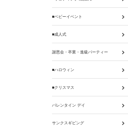
■ベビーイベント
■成人式
謝恩会・卒業・進級パーティー
■ハロウィン
■クリスマス
バレンタイン デイ
サンクスギビング