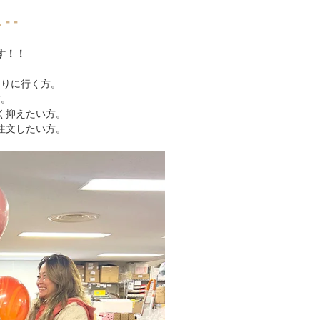
- -
す！！
飾りに行く方。
方。
く抑えたい方。
注文したい方。