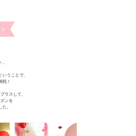
イン
ト。
ということで、
挑戦！
をプラスして、
ーズンを
した。