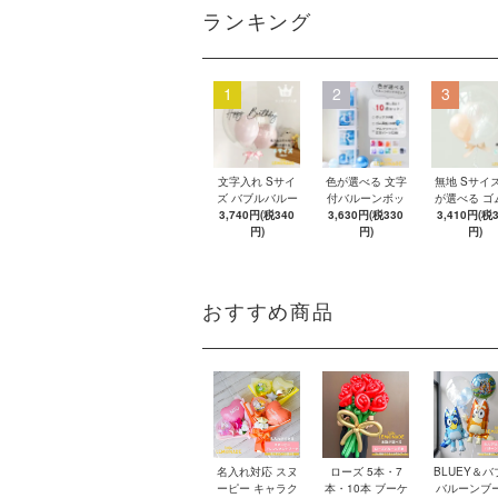
ランキング
1
2
3
文字入れ Sサイ
色が選べる 文字
無地 Sサイズ
ズ バブルバルー
付バルーンボッ
が選べる ゴ
ン 【浮かせてお
3,740円(税340
クス 【ゴム風船
3,630円(税330
船 リボン付
3,410円(税
届け】 バルーン
円)
&文字パーツ付
円)
ブルバルー
円)
き】 DIY 10点セ
【浮かせて
ット クリアボッ
け】 ヘリウ
クス4箱 ゴム風
ス入り バル
船28枚 アルファ
風船
おすすめ商品
ベット文字パー
ツ52枚 推し活
名入れ対応 スヌ
ローズ 5本・7
BLUEY＆バ
ーピー キャラク
本・10本 ブーケ
バルーンブ