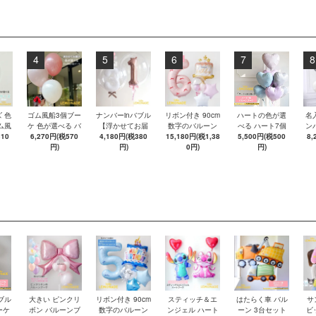
4
5
6
7
8
 色
ゴム風船3個ブー
ナンバーinバブル
リボン付き 90cm
ハートの色が選
名
ム風
ケ 色が選べる バ
【浮かせてお届
数字のバルーン
べる ハート7個
ン
き バ
310
6,270円(税570
ブルバルーン
4,180円(税380
け】 単品 数字
15,180円(税1,38
＆ 名入れ バース
のバルーンブー
5,500円(税500
ボ
8,
ン
【浮かせてお届
円)
円)
デーケーキ ☆ピ
0円)
ケ【浮かせてお
円)
ケ
お届
け】 ヘリウムガ
ンク☆ 誕生日 バ
届け】 ヘリウム
届
ムガ
ス入り バルーン
ルーン セット
ガス入り バルー
ガ
ーン
風船 4br
【浮かせてお届
ン 風船
け】 女の子 ナン
バー 風船 バブル
バルーン ナンバ
ーバルーン
ブル
大きい ピンクリ
リボン付き 90cm
スティッチ＆エ
はたらく車 バル
サ
ーケ
ボン バルーンブ
数字のバルーン
ンジェル ハート
ーン 3台セット
ビ