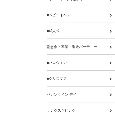
■ベビーイベント
■成人式
謝恩会・卒業・進級パーティー
■ハロウィン
■クリスマス
バレンタイン デイ
サンクスギビング