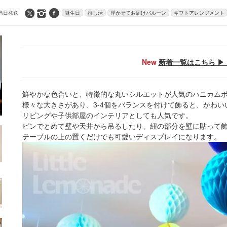
当日発送
誕生日
推し活
浮かせてお届けバルーン
ギフトアレンジメント
New
新着一覧はこちら ▶ 
鮮やかな色合いと、特徴的な丸いシルエットが人気のハニカム
様々な大きさがあり、3-4個をバランスを付けて飾ると、かわ
リビングや子供部屋のインテリアとしても人気です。
ピンでとめて壁や天井から吊るしたり、紐の部分を壁に貼って飾
テーブルの上の置くだけでも可愛いディスプレイになります。