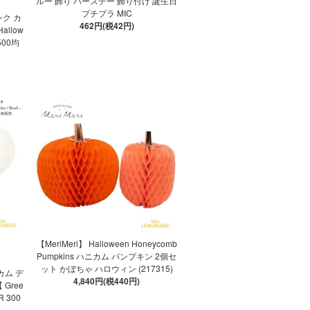
ルー 飾り バースデー 飾り付け 誕生日
プチプラ MIC
ク カ
462円(税42円)
llow
500均
【MeriMeri】 Halloween Honeycomb
Pumpkins ハニカム パンプキン 2個セ
ット かぼちゃ ハロウィン (217315)
ニカム デ
4,840円(税440円)
Gree
R 300