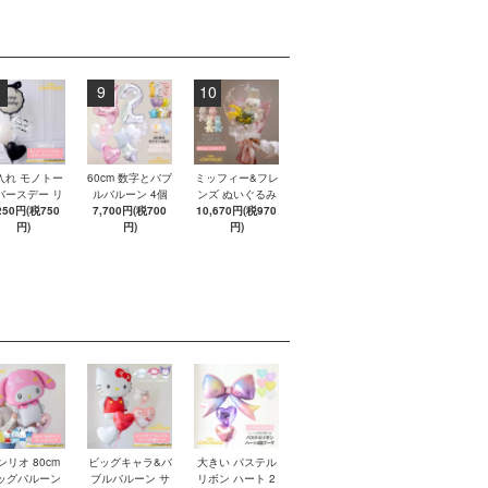
9
10
入れ モノトー
60cm 数字とバブ
ミッフィー&フレ
バースデー リ
ルバルーン 4個
ンズ ぬいぐるみ
ンバブルブー
250円(税750
ブーケ 【浮かせ
7,700円(税700
10,670円(税970
ブーケ アレンジ
 【浮かせてお
円)
てお届け】 ヘリ
円)
メントバルーン
円)
け】 ヘリウム
ウムガス入りバ
【膨らませてお
ス入りバルー
ルーン
届け】 バルーン
ン
ギフト 誕生日 お
祝い Miffy BONT
ON 即日出荷不可
ンリオ 80cm
ビッグキャラ&バ
大きい パステル
ッグバルーン
ブルバルーン サ
リボン ハート 2