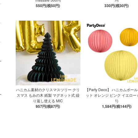
550円(税50円)
330円(税30円)
ハニカム素材のクリスマスツリー クリ
【Party Deco】 ハニカムボール
スマス もみの木 紙製 マグネット式 繰
ット オレンジ ピンク イエロー (
り返し使える MIC
1)
957円(税87円)
1,584円(税144円)