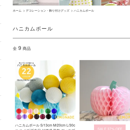
ホーム
>
デコレーション・飾り付けグッズ
>
ハニカムボール
ハニカムボール
9
全
商品
ハニカムボール S/13cm M/20cm L/30c
37%