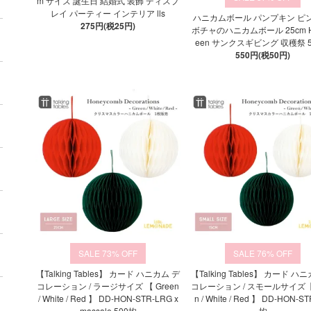
m サイズ 誕生日 結婚式 装飾 ディスプ
レイ パーティー インテリア lls
ハニカムボール パンプキン ピン
275円(税25円)
ボチャのハニカムボール 25cm Ha
een サンクスギビング 収穫祭 
550円(税50円)
73%
76%
【Talking Tables】 カード ハニカム デ
【Talking Tables】 カード ハ
コレーション / ラージサイズ 【 Green
コレーション / スモールサイズ【 
/ White / Red 】 DD-HON-STR-LRG x
n / White / Red 】 DD-HON-ST
massale 500均
均