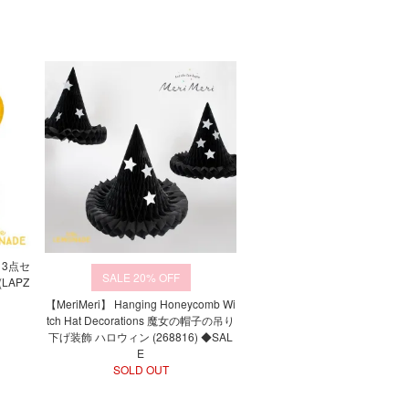
 3点セ
20%
LAPZ
【MeriMeri】 Hanging Honeycomb Wi
tch Hat Decorations 魔女の帽子の吊り
下げ装飾 ハロウィン (268816) ◆SAL
E
SOLD OUT