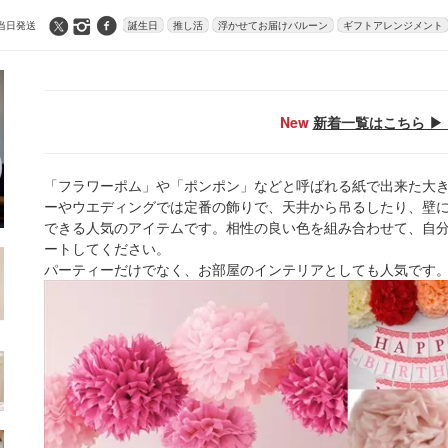
当日発送
誕生日
推し活
浮かせてお届けバルーン
ギフトアレンジメント
New
新着一覧はこちら ▶ 
「フラワーポム」や「ポンポン」などと呼ばれる紙で出来た大
ーやウエディングでは定番の飾りで、天井から吊るしたり、壁
できる人気のアイテムです。相性の良い色を組み合わせて、自
ートしてください。
パーティーだけでなく、お部屋のインテリアとしても人気です