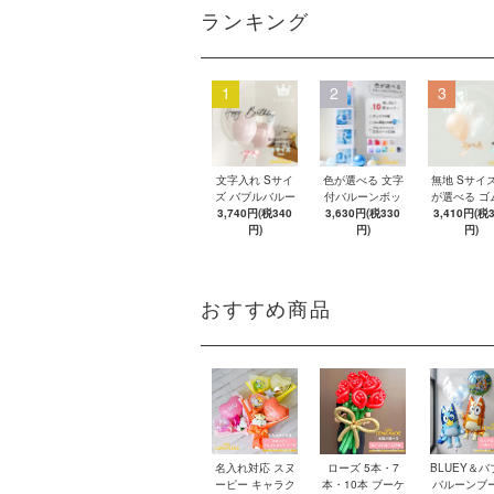
ランキング
1
2
3
文字入れ Sサイ
色が選べる 文字
無地 Sサイズ
ズ バブルバルー
付バルーンボッ
が選べる ゴ
ン 【浮かせてお
3,740円(税340
クス 【ゴム風船
3,630円(税330
船 リボン付
3,410円(税
届け】 バルーン
円)
&文字パーツ付
円)
ブルバルー
円)
き】 DIY 10点セ
【浮かせて
ット クリアボッ
け】 ヘリウ
クス4箱 ゴム風
ス入り バル
船28枚 アルファ
風船
おすすめ商品
ベット文字パー
ツ52枚 推し活
名入れ対応 スヌ
ローズ 5本・7
BLUEY＆バ
ーピー キャラク
本・10本 ブーケ
バルーンブ