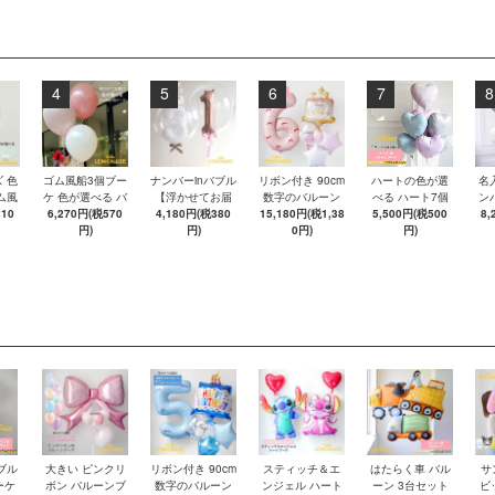
4
5
6
7
8
 色
ゴム風船3個ブー
ナンバーinバブル
リボン付き 90cm
ハートの色が選
名
ム風
ケ 色が選べる バ
【浮かせてお届
数字のバルーン
べる ハート7個
ン
き バ
310
6,270円(税570
ブルバルーン
4,180円(税380
け】 単品 数字
15,180円(税1,38
＆ 名入れ バース
のバルーンブー
5,500円(税500
ボ
8,
ン
【浮かせてお届
円)
円)
デーケーキ ☆ピ
0円)
ケ【浮かせてお
円)
ケ
お届
け】 ヘリウムガ
ンク☆ 誕生日 バ
届け】 ヘリウム
届
ムガ
ス入り バルーン
ルーン セット
ガス入り バルー
ガ
ーン
風船 4br
【浮かせてお届
ン 風船
け】 女の子 ナン
バー 風船 バブル
バルーン ナンバ
ーバルーン
ブル
大きい ピンクリ
リボン付き 90cm
スティッチ＆エ
はたらく車 バル
サ
ーケ
ボン バルーンブ
数字のバルーン
ンジェル ハート
ーン 3台セット
ビ