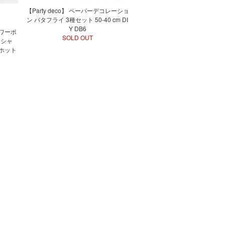
【Party deco】 ペーパーデコレーショ
ン バタフライ 3種セット 50-40 cm DI
Y DB6
ワーポ
SOLD OUT
ーシャ
ホット
】