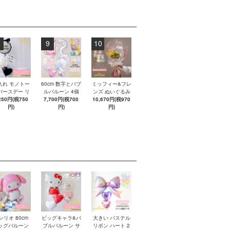
9
10
入れ モノトー
60cm 数字とバブ
ミッフィー&フレ
バースデー リ
ルバルーン 4個
ンズ ぬいぐるみ
ンバブルブー
250円(税750
ブーケ 【浮かせ
7,700円(税700
10,670円(税970
ブーケ アレンジ
 【浮かせてお
円)
てお届け】 ヘリ
円)
メントバルーン
円)
け】 ヘリウム
ウムガス入りバ
【膨らませてお
ス入りバルー
ルーン
届け】 バルーン
ン
ギフト 誕生日 お
祝い Miffy BONT
ON 即日出荷不可
ンリオ 80cm
ビッグキャラ&バ
大きい パステル
ッグバルーン
ブルバルーン サ
リボン ハート 2