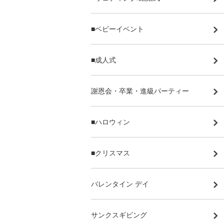
■ベビーイベント
■成人式
謝恩会・卒業・進級パーティー
■ハロウィン
■クリスマス
バレンタイン デイ
サンクスギビング