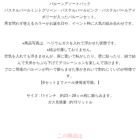
バルーンアソートパック
パステルパールミントグリーン・パステルパールピンク・パステルパールアイ
ボリーが入ったバルーンセット。
男女問わず使えるカラーがお誕生日や、イベント時に人気の組み合わせです。
※商品写真は、ヘリウムガスを入れて浮かせた状態です。
※紐は付属しておりません。
空気を入れても浮きませんが、床に置いて転がしたり、壁に貼ったり、紐で結
んで天井からぶら下げてデコレーションを楽しんで頂けます。
プロご用達のバルーンが均一で膨らませた形がきれいで割れにくいのが特徴で
す。
【6セットまでメール便発送可能。】
サイズ : 11インチ 約23～28ｃｍ程に膨らみます。
ガス充填量 : 約15リットル
この商品は