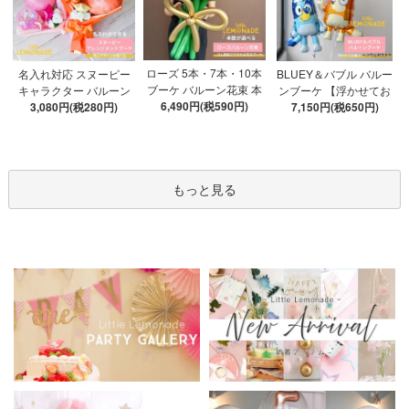
ローズ 5本・7本・10本
名入れ対応 スヌーピー
BLUEY＆バブル バルー
ブーケ バルーン花束 本
キャラクター バルーン
ンブーケ 【浮かせてお
数が選べる 【膨らませ
6,490円(税590円)
ブーケ 選べる7種 【膨ら
3,080円(税280円)
届け】 ヘリウムガス入
7,150円(税650円)
てお届け】 hntb バラ 白
ませてお届け】 バルー
り 選べる バブルバルー
箱 立札可 即日出荷不可
ンアレンジメント
ン
もっと見る