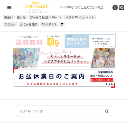
平日13時までの
ご注文で当日発送
誕生日
推し活
浮かせてお届けバルーン
ギフトアレンジメント
フラスタ
よくある質問
ABOUT US