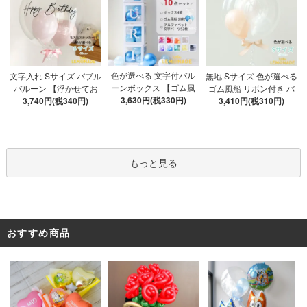
色が選べる 文字付バル
文字入れ Sサイズ バブル
無地 Sサイズ 色が選べる
ーンボックス 【ゴム風
バルーン 【浮かせてお
ゴム風船 リボン付き バ
船&文字パーツ付き】 DI
3,630円(税330円)
3,740円(税340円)
届け】 バルーン
ブルバルーン 【浮かせ
3,410円(税310円)
Y 10点セット クリアボ
てお届け】 ヘリウムガ
ックス4箱 ゴム風船28枚
ス入り バルーン 風船
アルファベット文字パー
ツ52枚 推し活
もっと見る
おすすめ商品