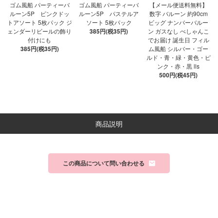
ゴム風船 パーティーバ
ゴム風船 パーティーバ
【メール便送料無料】
ルーン5P ピンクドッ
ルーン5P パステルア
数字 バルーン 約90cm
トアソート 5枚パック ジ
ソート 5枚パック
ビッグ ナンバーバルー
ェンダーリビールの飾り
385円(税35円)
ン ガスなし ぺしゃんこ
付けにも
でお届け 誕生日 フィル
385円(税35円)
ム風船 シルバー・ゴー
ルド・青・緑・黄色・ピ
ンク・赤・黒 lls
500円(税45円)
商品説明
この商品について問い合わせる