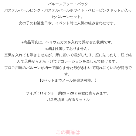
バルーンアソートパック
パステルパールピンク・パステルパールホワイト・ベビーピンクドットが入っ
たバルーンセット。
女の子のお誕生日や、イベント時に人気の組み合わせです。
※商品写真は、ヘリウムガスを入れて浮かせた状態です。
※紐は付属しておりません。
空気を入れても浮きませんが、床に置いて転がしたり、壁に貼ったり、紐で結
んで天井からぶら下げてデコレーションを楽しんで頂けます。
プロご用達のバルーンが均一で膨らませた形がきれいで割れにくいのが特徴で
す。
【6セットまでメール便発送可能。】
サイズ : 11インチ 約23～28ｃｍ程に膨らみます。
ガス充填量 : 約15リットル
この商品は