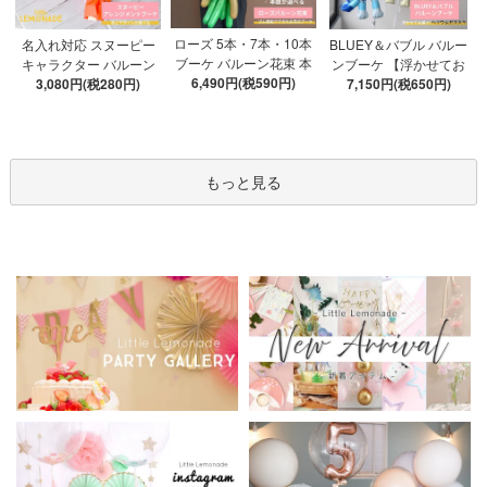
ローズ 5本・7本・10本
名入れ対応 スヌーピー
BLUEY＆バブル バルー
ブーケ バルーン花束 本
キャラクター バルーン
ンブーケ 【浮かせてお
数が選べる 【膨らませ
6,490円(税590円)
ブーケ 選べる7種 【膨ら
3,080円(税280円)
届け】 ヘリウムガス入
7,150円(税650円)
てお届け】 hntb バラ 白
ませてお届け】 バルー
り 選べる バブルバルー
箱 立札可 即日出荷不可
ンアレンジメント
ン
もっと見る