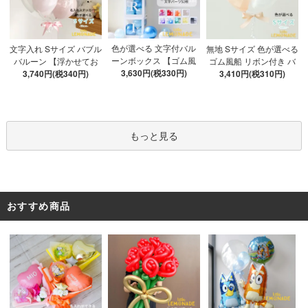
色が選べる 文字付バル
文字入れ Sサイズ バブル
無地 Sサイズ 色が選べる
ーンボックス 【ゴム風
バルーン 【浮かせてお
ゴム風船 リボン付き バ
船&文字パーツ付き】 DI
3,630円(税330円)
3,740円(税340円)
届け】 バルーン
ブルバルーン 【浮かせ
3,410円(税310円)
Y 10点セット クリアボ
てお届け】 ヘリウムガ
ックス4箱 ゴム風船28枚
ス入り バルーン 風船
アルファベット文字パー
ツ52枚 推し活
もっと見る
おすすめ商品