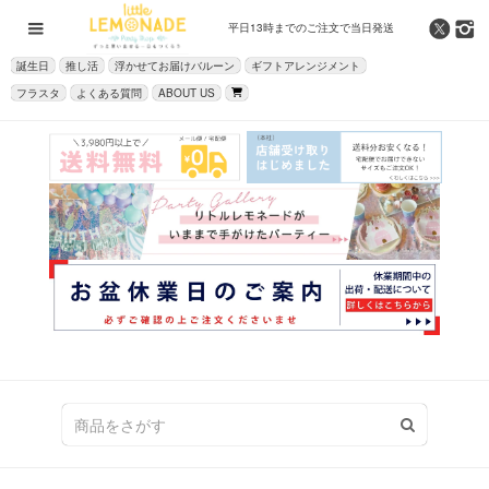
平日13時までの
ご注文で当日発送
誕生日
推し活
浮かせてお届けバルーン
ギフトアレンジメント
フラスタ
よくある質問
ABOUT US