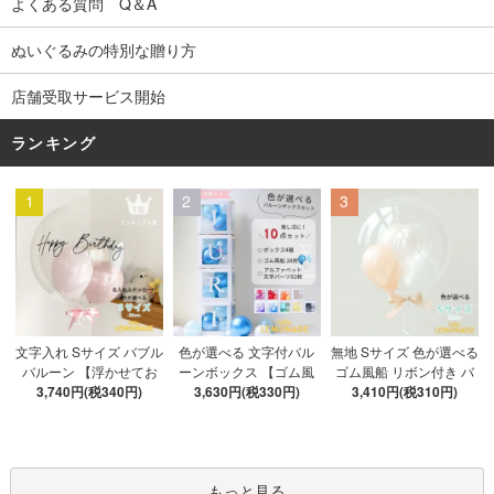
よくある質問 Q＆A
ぬいぐるみの特別な贈り方
店舗受取サービス開始
ランキング
1
2
3
色が選べる 文字付バル
文字入れ Sサイズ バブル
無地 Sサイズ 色が選べる
ーンボックス 【ゴム風
バルーン 【浮かせてお
ゴム風船 リボン付き バ
船&文字パーツ付き】 DI
3,630円(税330円)
3,740円(税340円)
届け】 バルーン
ブルバルーン 【浮かせ
3,410円(税310円)
Y 10点セット クリアボ
てお届け】 ヘリウムガ
ックス4箱 ゴム風船28枚
ス入り バルーン 風船
アルファベット文字パー
ツ52枚 推し活
もっと見る