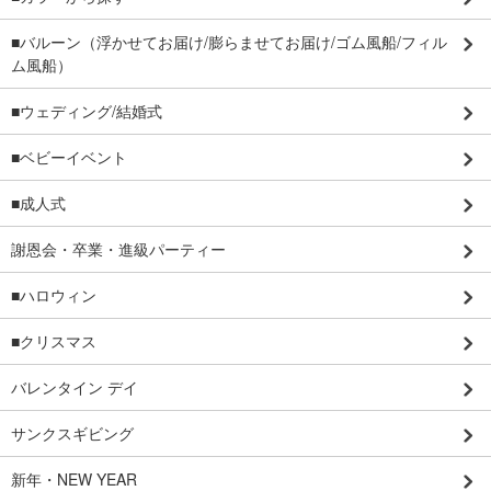
■バルーン（浮かせてお届け/膨らませてお届け/ゴム風船/フィル
ム風船）
■ウェディング/結婚式
■ベビーイベント
■成人式
謝恩会・卒業・進級パーティー
■ハロウィン
■クリスマス
バレンタイン デイ
サンクスギビング
新年・NEW YEAR