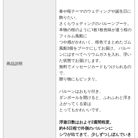
春や桜テーマのウェディングや誕生日に
飾りたい、
さくらウェディングのバルーンブーケ。
本物の桜のように1枚1枚色味が違う桜の
フィルム風船に
つや感がかわいく、桜色でまとめたゴム
風船3個をブーケにしてお届け。
バルー
ンにはすべてヘリウムガスを入れ、浮い
た状態でお届けします。
商品説明
無料でメッセージカードもつけられるの
で、
贈り物にもピッタリ。
バルーンはおもり付き、
ダンボールを開けると、ふわふわと浮き
上がってくる姿は
とってもかわいいです。
浮遊日数はおよそ2週間程度。
約4-5日程で外側のバルーンに
シワが出てきて、少しずつしぼんでいき