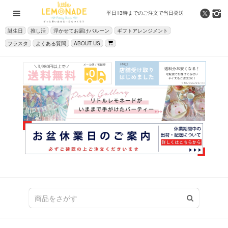
平日13時までの
ご注文で当日発送
誕生日
推し活
浮かせてお届けバルーン
ギフトアレンジメント
フラスタ
よくある質問
ABOUT US