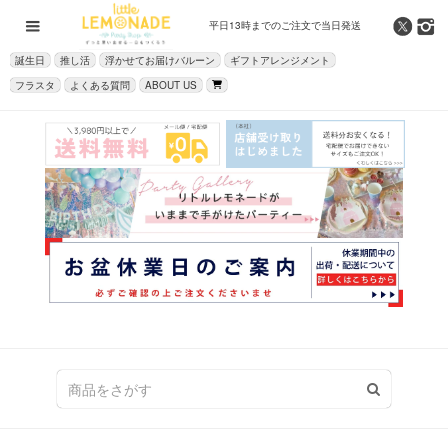
平日13時までの
ご注文で当日発送
誕生日
推し活
浮かせてお届けバルーン
ギフトアレンジメント
フラスタ
よくある質問
ABOUT US