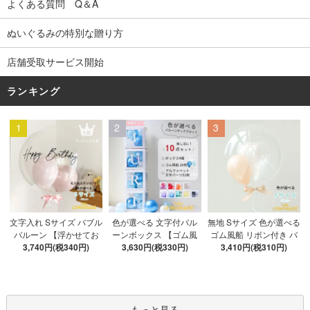
よくある質問 Q＆A
ぬいぐるみの特別な贈り方
店舗受取サービス開始
ランキング
1
2
3
色が選べる 文字付バル
文字入れ Sサイズ バブル
無地 Sサイズ 色が選べる
ーンボックス 【ゴム風
バルーン 【浮かせてお
ゴム風船 リボン付き バ
船&文字パーツ付き】 DI
3,630円(税330円)
3,740円(税340円)
届け】 バルーン
ブルバルーン 【浮かせ
3,410円(税310円)
Y 10点セット クリアボ
てお届け】 ヘリウムガ
ックス4箱 ゴム風船28枚
ス入り バルーン 風船
アルファベット文字パー
ツ52枚 推し活
もっと見る