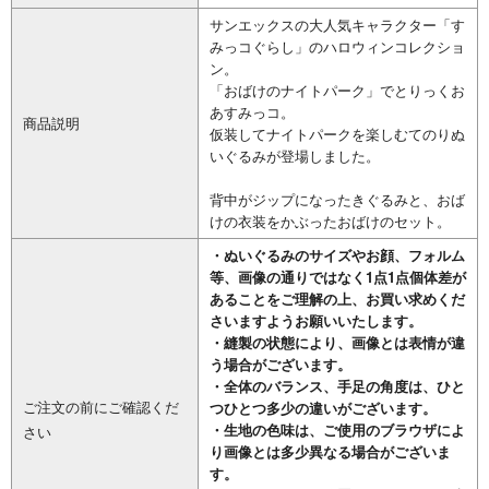
サンエックスの大人気キャラクター「す
みっコぐらし」のハロウィンコレクショ
ン。
「おばけのナイトパーク」でとりっくお
あすみっコ。
商品説明
仮装してナイトパークを楽しむてのりぬ
いぐるみが登場しました。
背中がジップになったきぐるみと、おば
けの衣装をかぶったおばけのセット。
・ぬいぐるみのサイズやお顔、フォルム
等、画像の通りではなく1点1点個体差が
あることをご理解の上、お買い求めくだ
さいますようお願いいたします。
・縫製の状態により、画像とは表情が違
う場合がございます。
・全体のバランス、手足の角度は、ひと
ご注文の前にご確認くだ
つひとつ多少の違いがございます。
・生地の色味は、ご使用のブラウザによ
さい
り画像とは多少異なる場合がございま
す。