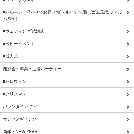
■バルーン（浮かせてお届け/膨らませてお届け/ゴム風船/フィル
ム風船）
■ウェディング/結婚式
■ベビーイベント
■成人式
謝恩会・卒業・進級パーティー
■ハロウィン
■クリスマス
バレンタイン デイ
サンクスギビング
新年・NEW YEAR