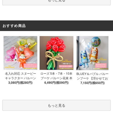
おすすめ商品
ローズ 5本・7本・10本
名入れ対応 スヌーピー
BLUEY＆バブル バルー
ブーケ バルーン花束 本
キャラクター バルーン
ンブーケ 【浮かせてお
数が選べる 【膨らませ
6,490円(税590円)
ブーケ 選べる7種 【膨ら
3,080円(税280円)
届け】 ヘリウムガス入
7,150円(税650円)
てお届け】 hntb バラ 白
ませてお届け】 バルー
り 選べる バブルバルー
箱 立札可 即日出荷不可
ンアレンジメント
ン
もっと見る