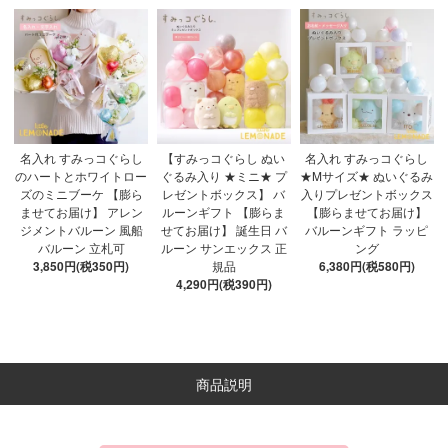
名入れ すみっコぐらし
【すみっコぐらし ぬい
名入れ すみっコぐらし
のハートとホワイトロー
ぐるみ入り ★ミニ★ プ
★Mサイズ★ ぬいぐるみ
ズのミニブーケ 【膨ら
レゼントボックス】 バ
入りプレゼントボックス
ませてお届け】 アレン
ルーンギフト 【膨らま
【膨らませてお届け】
ジメントバルーン 風船
せてお届け】 誕生日 バ
バルーンギフト ラッピ
バルーン 立札可
ルーン サンエックス 正
ング
3,850円(税350円)
規品
6,380円(税580円)
4,290円(税390円)
商品説明