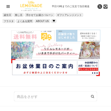
平日13時までの
ご注文で当日発送
誕生日
推し活
浮かせてお届けバルーン
ギフトアレンジメント
フラスタ
よくある質問
ABOUT US