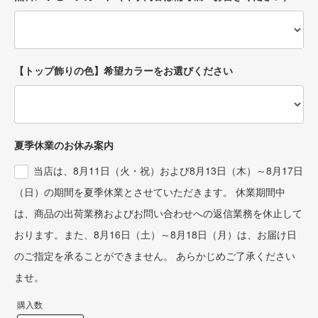
ステッカーを貼ることも可能で
#littlelemonade
す。
#リトルレモネード
#プレゼントボックス
発表会の贈り物としてもおすす
#ハーフバースデー
め。
#ファーストバースデー
#誕生日プレゼント
【トップ飾りの色】希望カラーをお選びください
#littlelemoande
#ぬいぐるみ好きさんと繋がりた
#リトルレモネード
い
#すみっコぐらし
#1歳誕生日プレゼント
#プレゼントボックス
#サプライズギフト🎁
#ファーストバースデー
#1歳誕生日
夏季休業のお休み案内
#1歳誕生日プレゼント
#2歳誕生日
当店は、8月11日（火・祝）および8月13日（木）～8月17日
#2歳誕生日プレゼント
（日）の期間を夏季休業とさせていただきます。 休業期間中
#3歳誕生日プレゼント
#すみっこぐらし
は、商品の出荷業務およびお問い合わせへの返信業務を休止して
#バースデーバルーン
#すみっコぐらし写真部
おります。また、8月16日（土）～8月18日（月）は、お届け日
のご指定を承ることができません。 あらかじめご了承ください
ませ。
購入数