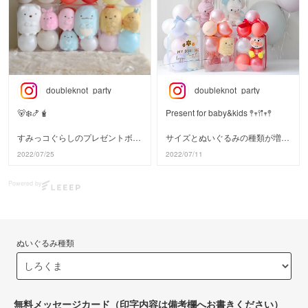
doubleknot_party
doubleknot_party
🐻‍❄️🍤🧋
Present for baby&kids 𖤣𖥧𖥣𖡡𖥧𖤣
すみっコぐらしのプレゼントボッ
サイズとぬいぐるみの種類が増え
クスに、手のひらサイズのぬいぐ
てますます人気のプレゼントボッ
2022/07/25
2022/07/11
るみを追加で入れられるようにな
クス𓍯
りました！
Powered by
ぬいぐるみとバルーンカラーが選
送料無料 税込 4,235円
べて、お名前や年齢・メッセージ
追加ぬいぐるみ +748円
を入れられる完全オーダーメイド
品です⧉
仲良しのペア同士でボックスに入
ぬいぐるみ種類
れたら更に可愛いプレゼントにな
オンラインは13時までのご注文
ります♡
で当日出荷、
横浜店でもお取り扱いしています
ぬいぐるみに合わせてバルーンの
𓈒𓂂𓏸
色を変えたり、追加オプションで
無料メッセージカード（印字内容は備考欄へお書きください）