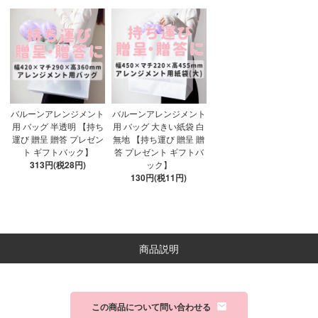
バルーンアレンジメント
バルーンアレンジメント
用 バッグ 半透明 【持ち
用 バッグ 大きい紙袋 白
運び 贈呈 贈答 プレゼン
無地 【持ち運び 贈呈 贈
ト ギフトバック】
答 プレゼント ギフトバ
313円(税28円)
ック】
130円(税11円)
商品説明
この商品について問い合わせる