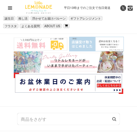
平日13時までの
ご注文で当日発送
誕生日
推し活
浮かせてお届けバルーン
ギフトアレンジメント
フラスタ
よくある質問
ABOUT US