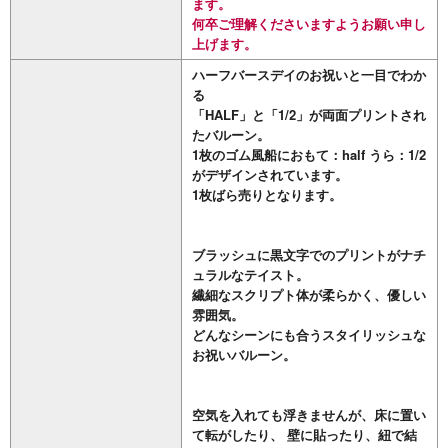
ます。
何卒ご理解くださいますようお願い申し
上げます。
ハーフバースデイのお祝いと一目でわか
る
「HALF」と「1/2」が両面プリントされ
たバルーン。
1枚のゴム風船におもて：half うら：1/2
がデザインされています。
1枚ばら売りとなります。
ブラッシュに黒文字でのプリントがナチ
ュラルなテイスト。
繊細なスクリプト体が柔らかく、優しい
雰囲気。
どんなシーンにも合うスタイリッシュな
お祝いバルーン。
空気を入れても浮きませんが、床に置い
て転がしたり、 壁に貼ったり、紐で結