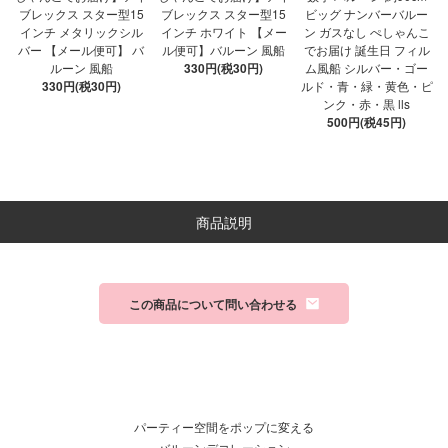
ブレックス スター型15
ブレックス スター型15
ビッグ ナンバーバルー
インチ メタリックシル
インチ ホワイト 【メー
ン ガスなし ぺしゃんこ
バー 【メール便可】 バ
ル便可】バルーン 風船
でお届け 誕生日 フィル
ルーン 風船
330円(税30円)
ム風船 シルバー・ゴー
330円(税30円)
ルド・青・緑・黄色・ピ
ンク・赤・黒 lls
500円(税45円)
商品説明
この商品について問い合わせる
パーティー空間をポップに変える
バルーンデコレーション