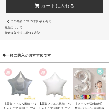
お気軽にお問合せください。
カートに入れる
#おそ松 #おそ松さん #Osomatsu
San #カラ松 #カラ松ガールズ #
イチ松ガールズ #チョロ松 #一松
この商品について問い合わせる
#十四松 #トド松 #トド松 #松野家
返品について
#6つ子 #松野家六つ子生誕祭202
特定商取引法に基づく表記
4 #おそ松さん生誕祭 #おそ松さ
ん6つ子の誕生日 #5月24日はお
そ松さん6つ子の誕生 #生誕祭
◆一緒に購入がおすすめです
【星型フィルム風船・ぺ
【星型フィルム風船・ぺ
【メール便送料無料】
しゃんこでお届け】アイ
しゃんこでお届け】アイ
数字 バルーン 約90cm