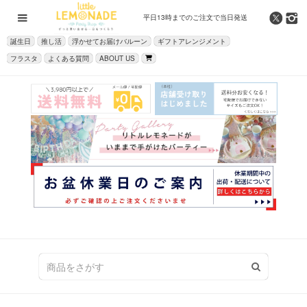
平日13時までの
ご注文で当日発送
誕生日
推し活
浮かせてお届けバルーン
ギフトアレンジメント
フラスタ
よくある質問
ABOUT US