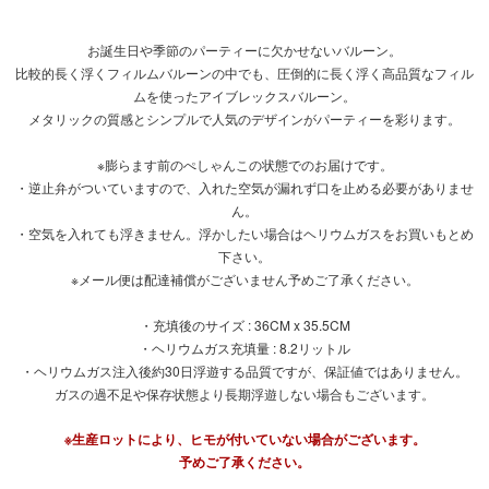
お誕生日や季節のパーティーに欠かせないバルーン。
比較的長く浮くフィルムバルーンの中でも、圧倒的に長く浮く高品質なフィル
ムを使ったアイブレックスバルーン。
メタリックの質感とシンプルで人気のデザインがパーティーを彩ります。
※膨らます前のぺしゃんこの状態でのお届けです。
・逆止弁がついていますので、入れた空気が漏れず口を止める必要がありませ
ん。
・空気を入れても浮きません。浮かしたい場合はヘリウムガスをお買いもとめ
下さい。
※メール便は配達補償がございません予めご了承ください。
・充填後のサイズ : 36CM x 35.5CM
・ヘリウムガス充填量 : 8.2リットル
・ヘリウムガス注入後約30日浮遊する品質ですが、保証値ではありません。
ガスの過不足や保存状態より長期浮遊しない場合もございます。
※生産ロットにより、ヒモが付いていない場合がございます。
予めご了承ください。