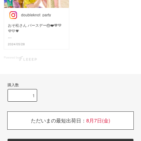
doubleknot_party
おそ松さん バースデー🎂❤️💙💚
💜💛💗
SNSで話題になっていたので、過
2024/05/28
去の事例のご紹介。
リトルレモネードでは以前、大人
Powered by
気の6つ子「おそ松さん」のお誕
生祝いをお手伝いさせていただき
ました！
会場にはたくさんのフラワースタ
購入数
ンドが届いて、盛大にお祝いされ
ていました🎉✨
ファンの皆さんとても楽しそう
で、フォトブースも大盛況でした
♪
ただいまの最短出荷日：
8月7日(金)
リトルレモネードではこのような
イベントのお手伝いも行っており
ます。