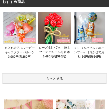
おすすめ商品
ローズ 5本・7本・10本
名入れ対応 スヌーピー
BLUEY＆バブル バルー
ブーケ バルーン花束 本
キャラクター バルーン
ンブーケ 【浮かせてお
数が選べる 【膨らませ
6,490円(税590円)
ブーケ 選べる7種 【膨ら
3,080円(税280円)
届け】 ヘリウムガス入
7,150円(税650円)
てお届け】 hntb バラ 白
ませてお届け】 バルー
り 選べる バブルバルー
箱 立札可 即日出荷不可
ンアレンジメント
ン
もっと見る