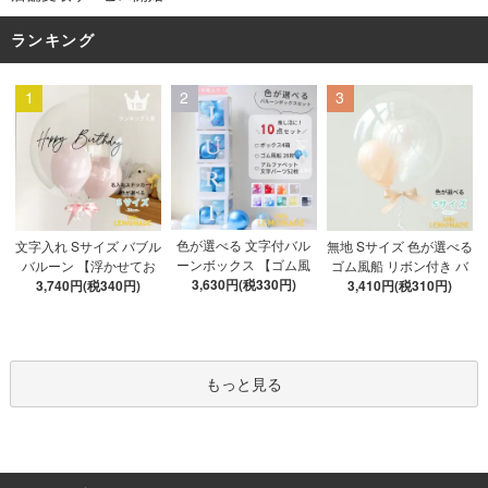
ランキング
1
2
3
色が選べる 文字付バル
文字入れ Sサイズ バブル
無地 Sサイズ 色が選べる
ーンボックス 【ゴム風
バルーン 【浮かせてお
ゴム風船 リボン付き バ
船&文字パーツ付き】 DI
3,630円(税330円)
3,740円(税340円)
届け】 バルーン
ブルバルーン 【浮かせ
3,410円(税310円)
Y 10点セット クリアボ
てお届け】 ヘリウムガ
ックス4箱 ゴム風船28枚
ス入り バルーン 風船
アルファベット文字パー
ツ52枚 推し活
もっと見る