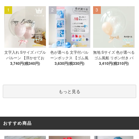
1
2
3
色が選べる 文字付バル
文字入れ Sサイズ バブル
無地 Sサイズ 色が選べる
ーンボックス 【ゴム風
バルーン 【浮かせてお
ゴム風船 リボン付き バ
船&文字パーツ付き】 DI
3,630円(税330円)
3,740円(税340円)
届け】 バルーン
ブルバルーン 【浮かせ
3,410円(税310円)
Y 10点セット クリアボ
てお届け】 ヘリウムガ
ックス4箱 ゴム風船28枚
ス入り バルーン 風船
アルファベット文字パー
ツ52枚 推し活
もっと見る
おすすめ商品