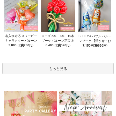
ローズ 5本・7本・10本
名入れ対応 スヌーピー
BLUEY＆バブル バルー
ブーケ バルーン花束 本
キャラクター バルーン
ンブーケ 【浮かせてお
数が選べる 【膨らませ
6,490円(税590円)
ブーケ 選べる7種 【膨ら
3,080円(税280円)
届け】 ヘリウムガス入
7,150円(税650円)
てお届け】 hntb バラ 白
ませてお届け】 バルー
り 選べる バブルバルー
箱 立札可 即日出荷不可
ンアレンジメント
ン
もっと見る