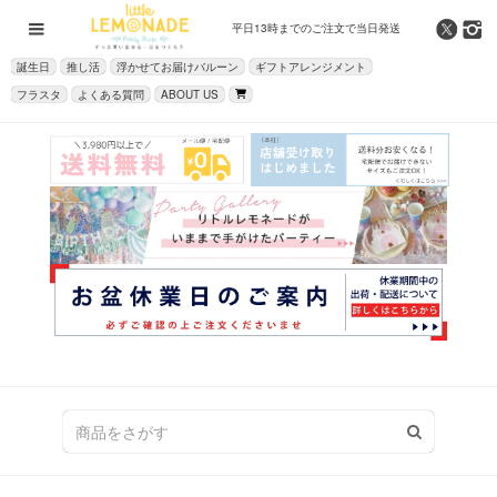
平日13時までの
ご注文で当日発送
誕生日
推し活
浮かせてお届けバルーン
ギフトアレンジメント
フラスタ
よくある質問
ABOUT US