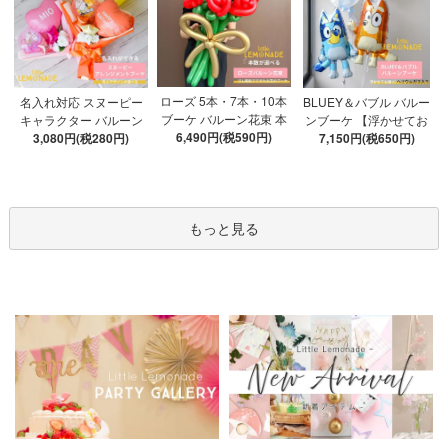
ローズ 5本・7本・10本
名入れ対応 スヌーピー
BLUEY＆バブル バルー
ブーケ バルーン花束 本
キャラクター バルーン
ンブーケ 【浮かせてお
数が選べる 【膨らませ
6,490円(税590円)
ブーケ 選べる7種 【膨ら
3,080円(税280円)
届け】 ヘリウムガス入
7,150円(税650円)
てお届け】 hntb バラ 白
ませてお届け】 バルー
り 選べる バブルバルー
箱 立札可 即日出荷不可
ンアレンジメント
ン
もっと見る