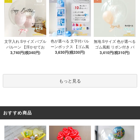
色が選べる 文字付バル
文字入れ Sサイズ バブル
無地 Sサイズ 色が選べる
ーンボックス 【ゴム風
バルーン 【浮かせてお
ゴム風船 リボン付き バ
船&文字パーツ付き】 DI
3,630円(税330円)
3,740円(税340円)
届け】 バルーン
ブルバルーン 【浮かせ
3,410円(税310円)
Y 10点セット クリアボ
てお届け】 ヘリウムガ
ックス4箱 ゴム風船28枚
ス入り バルーン 風船
アルファベット文字パー
ツ52枚 推し活
もっと見る
おすすめ商品