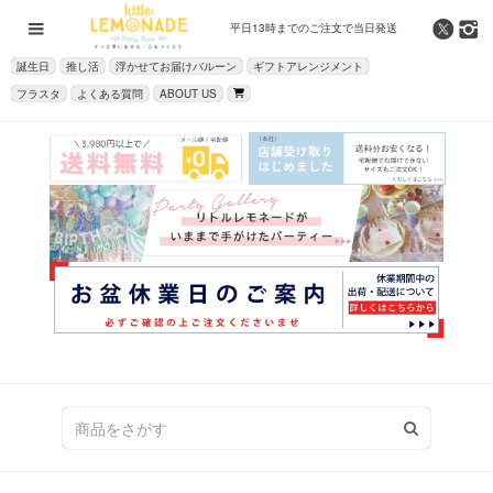
平日13時までの
ご注文で当日発送
誕生日
推し活
浮かせてお届けバルーン
ギフトアレンジメント
フラスタ
よくある質問
ABOUT US