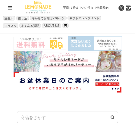
平日13時までの
ご注文で当日発送
誕生日
推し活
浮かせてお届けバルーン
ギフトアレンジメント
フラスタ
よくある質問
ABOUT US