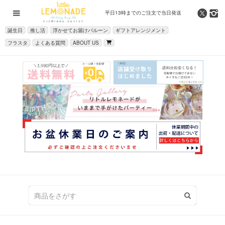
平日13時までの
ご注文で当日発送
誕生日
推し活
浮かせてお届けバルーン
ギフトアレンジメント
フラスタ
よくある質問
ABOUT US