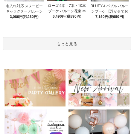
ローズ 5本・7本・10本
名入れ対応 スヌーピー
BLUEY＆バブル バルー
ブーケ バルーン花束 本
キャラクター バルーン
ンブーケ 【浮かせてお
数が選べる 【膨らませ
6,490円(税590円)
ブーケ 選べる7種 【膨ら
3,080円(税280円)
届け】 ヘリウムガス入
7,150円(税650円)
てお届け】 hntb バラ 白
ませてお届け】 バルー
り 選べる バブルバルー
箱 立札可 即日出荷不可
ンアレンジメント
ン
もっと見る