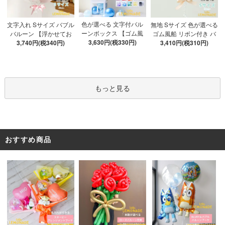
色が選べる 文字付バル
文字入れ Sサイズ バブル
無地 Sサイズ 色が選べる
ーンボックス 【ゴム風
バルーン 【浮かせてお
ゴム風船 リボン付き バ
船&文字パーツ付き】 DI
3,630円(税330円)
3,740円(税340円)
届け】 バルーン
ブルバルーン 【浮かせ
3,410円(税310円)
Y 10点セット クリアボ
てお届け】 ヘリウムガ
ックス4箱 ゴム風船28枚
ス入り バルーン 風船
アルファベット文字パー
ツ52枚 推し活
もっと見る
おすすめ商品