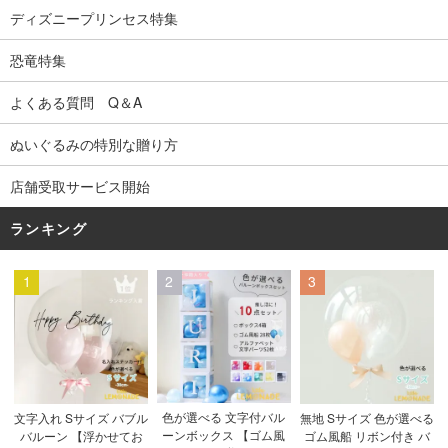
ディズニープリンセス特集
恐竜特集
よくある質問 Q＆A
ぬいぐるみの特別な贈り方
店舗受取サービス開始
ランキング
1
2
3
色が選べる 文字付バル
文字入れ Sサイズ バブル
無地 Sサイズ 色が選べる
ーンボックス 【ゴム風
バルーン 【浮かせてお
ゴム風船 リボン付き バ