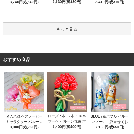
船&文字パーツ付き】 DI
3,630円(税330円)
3,740円(税340円)
届け】 バルーン
ブルバルーン 【浮かせ
3,410円(税310円)
Y 10点セット クリアボ
てお届け】 ヘリウムガ
ックス4箱 ゴム風船28枚
ス入り バルーン 風船
アルファベット文字パー
ツ52枚 推し活
もっと見る
おすすめ商品
ローズ 5本・7本・10本
名入れ対応 スヌーピー
BLUEY＆バブル バルー
ブーケ バルーン花束 本
キャラクター バルーン
ンブーケ 【浮かせてお
数が選べる 【膨らませ
6,490円(税590円)
ブーケ 選べる7種 【膨ら
3,080円(税280円)
届け】 ヘリウムガス入
7,150円(税650円)
てお届け】 hntb バラ 白
ませてお届け】 バルー
り 選べる バブルバルー