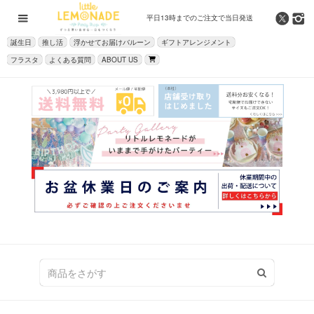
平日13時までの
ご注文で当日発送
誕生日
推し活
浮かせてお届けバルーン
ギフトアレンジメント
フラスタ
よくある質問
ABOUT US