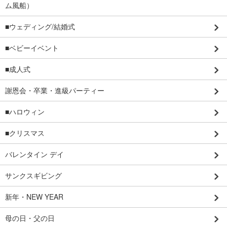
ム風船）
■ウェディング/結婚式
■ベビーイベント
■成人式
謝恩会・卒業・進級パーティー
■ハロウィン
■クリスマス
バレンタイン デイ
サンクスギビング
新年・NEW YEAR
母の日・父の日