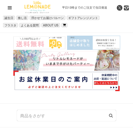
平日13時までの
ご注文で当日発送
誕生日
推し活
浮かせてお届けバルーン
ギフトアレンジメント
フラスタ
よくある質問
ABOUT US