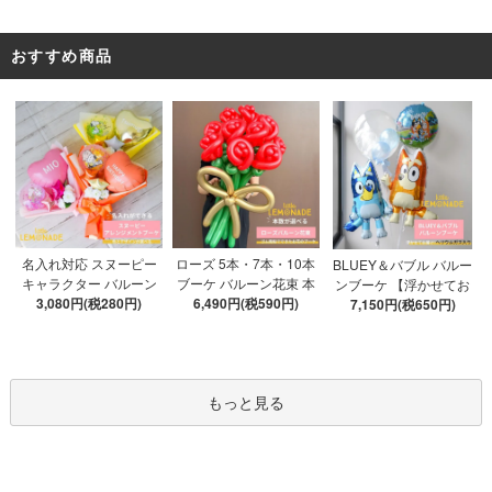
おすすめ商品
ローズ 5本・7本・10本
名入れ対応 スヌーピー
BLUEY＆バブル バルー
ブーケ バルーン花束 本
キャラクター バルーン
ンブーケ 【浮かせてお
数が選べる 【膨らませ
6,490円(税590円)
ブーケ 選べる7種 【膨ら
3,080円(税280円)
届け】 ヘリウムガス入
7,150円(税650円)
てお届け】 hntb バラ 白
ませてお届け】 バルー
り 選べる バブルバルー
箱 立札可 即日出荷不可
ンアレンジメント
ン
もっと見る