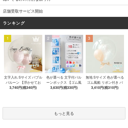
店舗受取サービス開始
ランキング
1
2
3
色が選べる 文字付バル
文字入れ Sサイズ バブル
無地 Sサイズ 色が選べる
ーンボックス 【ゴム風
バルーン 【浮かせてお
ゴム風船 リボン付き バ
船&文字パーツ付き】 DI
3,630円(税330円)
3,740円(税340円)
届け】 バルーン
ブルバルーン 【浮かせ
3,410円(税310円)
Y 10点セット クリアボ
てお届け】 ヘリウムガ
ックス4箱 ゴム風船28枚
ス入り バルーン 風船
アルファベット文字パー
ツ52枚 推し活
もっと見る