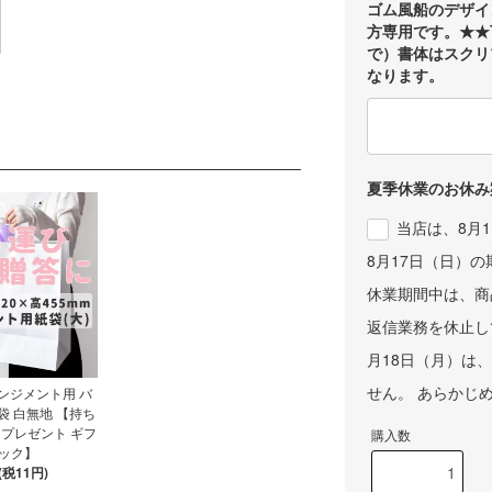
ゴム風船のデザイン
方専用です。★★
で）書体はスクリ
なります。
夏季休業のお休み
当店は、8月
8月17日（日）
休業期間中は、商
返信業務を休止し
月18日（月）は
せん。 あらかじ
ンジメント用 バ
袋 白無地 【持ち
 プレゼント ギフ
購入数
ック】
(税11円)