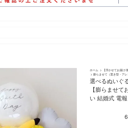
ホーム
>
【浮かせてお届け/
>
膨らませて（置き型・アレ
選べるぬいぐ
【膨らませてお
い 結婚式 電
6