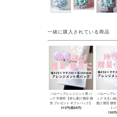
一緒に購入されている商品
バルーンアレンジメント用 バ
バルーンアレ
ッグ 半透明 【持ち運び 贈呈 贈
ッグ 大きい紙
答 プレゼント ギフトバック】
運び 贈呈 贈答
313円(税28円)
トバ
130円