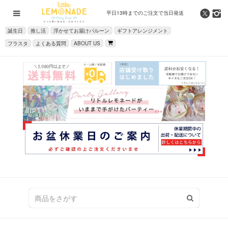
平日13時までの
ご注文で当日発送
誕生日
推し活
浮かせてお届けバルーン
ギフトアレンジメント
フラスタ
よくある質問
ABOUT US