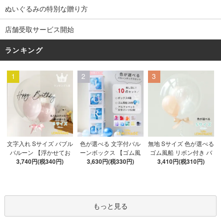
ぬいぐるみの特別な贈り方
店舗受取サービス開始
ランキング
1
2
3
色が選べる 文字付バル
文字入れ Sサイズ バブル
無地 Sサイズ 色が選べる
ーンボックス 【ゴム風
バルーン 【浮かせてお
ゴム風船 リボン付き バ
船&文字パーツ付き】 DI
3,630円(税330円)
3,740円(税340円)
届け】 バルーン
ブルバルーン 【浮かせ
3,410円(税310円)
Y 10点セット クリアボ
てお届け】 ヘリウムガ
ックス4箱 ゴム風船28枚
ス入り バルーン 風船
アルファベット文字パー
ツ52枚 推し活
もっと見る