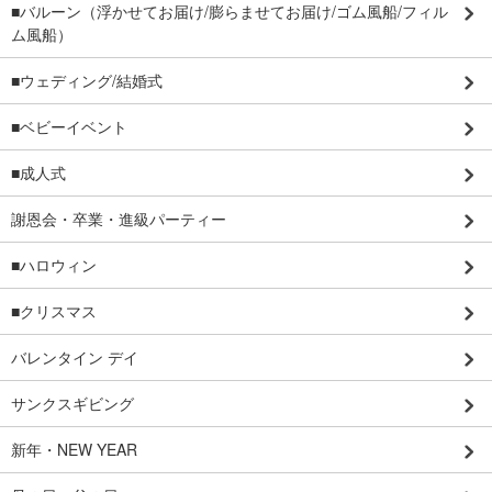
■バルーン（浮かせてお届け/膨らませてお届け/ゴム風船/フィル
ム風船）
■ウェディング/結婚式
■ベビーイベント
■成人式
謝恩会・卒業・進級パーティー
■ハロウィン
■クリスマス
バレンタイン デイ
サンクスギビング
新年・NEW YEAR