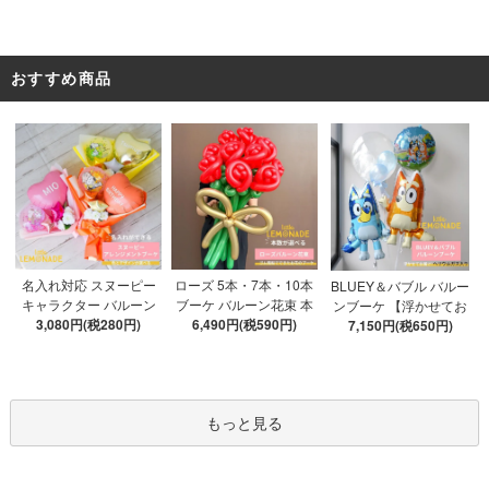
おすすめ商品
ローズ 5本・7本・10本
名入れ対応 スヌーピー
BLUEY＆バブル バルー
ブーケ バルーン花束 本
キャラクター バルーン
ンブーケ 【浮かせてお
数が選べる 【膨らませ
6,490円(税590円)
ブーケ 選べる7種 【膨ら
3,080円(税280円)
届け】 ヘリウムガス入
7,150円(税650円)
てお届け】 hntb バラ 白
ませてお届け】 バルー
り 選べる バブルバルー
箱 立札可 即日出荷不可
ンアレンジメント
ン
もっと見る