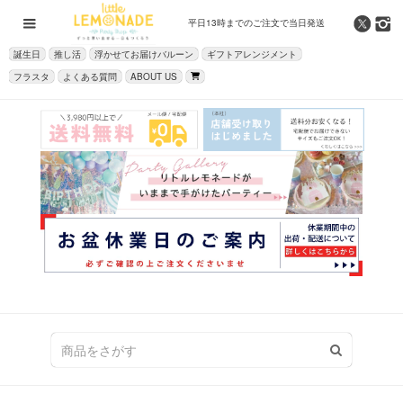
平日13時までの
ご注文で当日発送
誕生日
推し活
浮かせてお届けバルーン
ギフトアレンジメント
フラスタ
よくある質問
ABOUT US