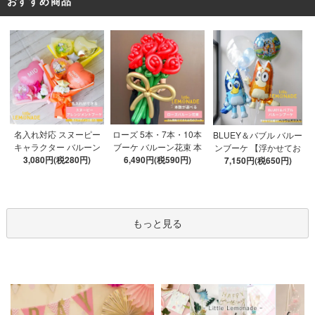
おすすめ商品
ローズ 5本・7本・10本
名入れ対応 スヌーピー
BLUEY＆バブル バルー
ブーケ バルーン花束 本
キャラクター バルーン
ンブーケ 【浮かせてお
数が選べる 【膨らませ
6,490円(税590円)
ブーケ 選べる7種 【膨ら
3,080円(税280円)
届け】 ヘリウムガス入
7,150円(税650円)
てお届け】 hntb バラ 白
ませてお届け】 バルー
り 選べる バブルバルー
箱 立札可 即日出荷不可
ンアレンジメント
ン
もっと見る