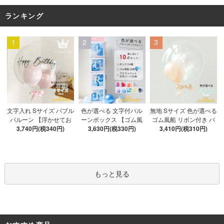
ランキング
1
2
3
色が選べる 文字付バル
文字入れ Sサイズ バブル
無地 Sサイズ 色が選べる
ーンボックス 【ゴム風
バルーン 【浮かせてお
ゴム風船 リボン付き バ
船&文字パーツ付き】 DI
3,630円(税330円)
3,740円(税340円)
届け】 バルーン
ブルバルーン 【浮かせ
3,410円(税310円)
Y 10点セット クリアボ
てお届け】 ヘリウムガ
ックス4箱 ゴム風船28枚
ス入り バルーン 風船
アルファベット文字パー
ツ52枚 推し活
もっと見る