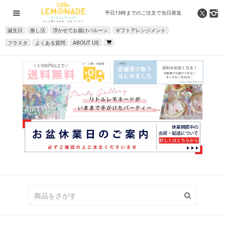
平日13時までの
ご注文で当日発送
誕生日
推し活
浮かせてお届けバルーン
ギフトアレンジメント
フラスタ
よくある質問
ABOUT US