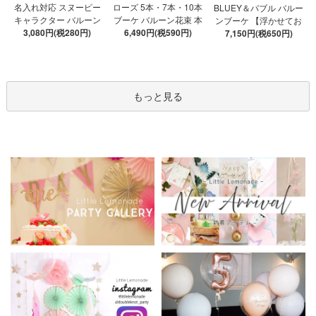
ローズ 5本・7本・10本
名入れ対応 スヌーピー
BLUEY＆バブル バルー
ブーケ バルーン花束 本
キャラクター バルーン
ンブーケ 【浮かせてお
数が選べる 【膨らませ
6,490円(税590円)
ブーケ 選べる7種 【膨ら
3,080円(税280円)
届け】 ヘリウムガス入
7,150円(税650円)
てお届け】 hntb バラ 白
ませてお届け】 バルー
り 選べる バブルバルー
箱 立札可 即日出荷不可
ンアレンジメント
ン
もっと見る