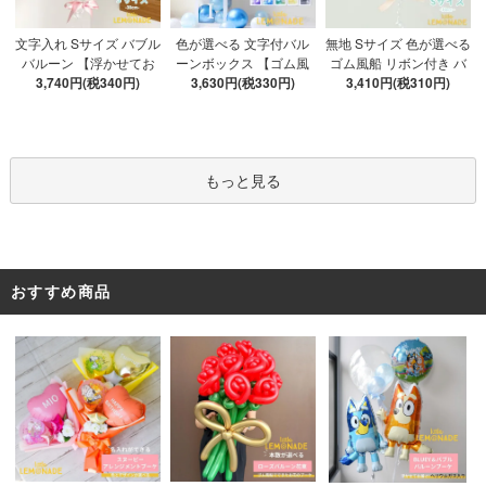
色が選べる 文字付バル
文字入れ Sサイズ バブル
無地 Sサイズ 色が選べる
ーンボックス 【ゴム風
バルーン 【浮かせてお
ゴム風船 リボン付き バ
船&文字パーツ付き】 DI
3,630円(税330円)
3,740円(税340円)
届け】 バルーン
ブルバルーン 【浮かせ
3,410円(税310円)
Y 10点セット クリアボ
てお届け】 ヘリウムガ
ックス4箱 ゴム風船28枚
ス入り バルーン 風船
アルファベット文字パー
ツ52枚 推し活
もっと見る
おすすめ商品