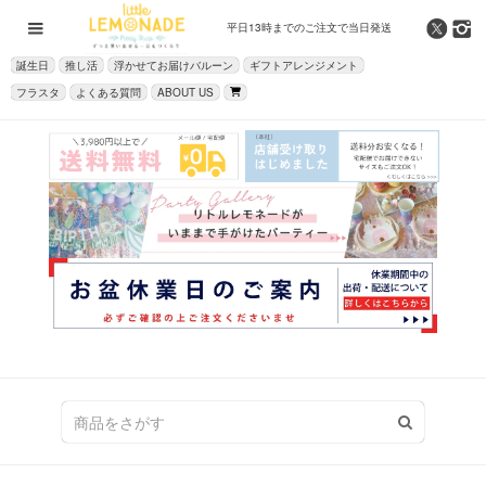
平日13時までの
ご注文で当日発送
誕生日
推し活
浮かせてお届けバルーン
ギフトアレンジメント
フラスタ
よくある質問
ABOUT US