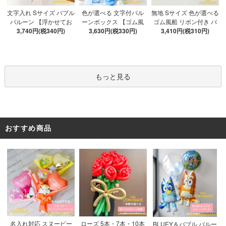
色が選べる 文字付バル
文字入れ Sサイズ バブル
無地 Sサイズ 色が選べる
ーンボックス 【ゴム風
バルーン 【浮かせてお
ゴム風船 リボン付き バ
船&文字パーツ付き】 DI
3,630円(税330円)
3,740円(税340円)
届け】 バルーン
ブルバルーン 【浮かせ
3,410円(税310円)
Y 10点セット クリアボ
てお届け】 ヘリウムガ
ックス4箱 ゴム風船28枚
ス入り バルーン 風船
アルファベット文字パー
ツ52枚 推し活
もっと見る
おすすめ商品
ローズ 5本・7本・10本
名入れ対応 スヌーピー
BLUEY＆バブル バルー