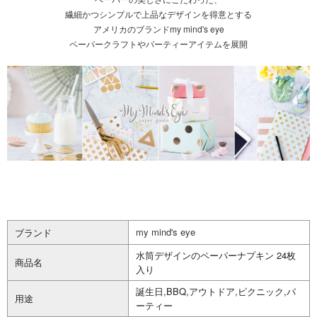
繊細かつシンプルで上品なデザインを得意とする
アメリカのブランドmy mind's eye
ペーパークラフトやパーティーアイテムを展開
my mind's eye
ブランド
水筒デザインのペーパーナプキン 24枚
商品名
入り
誕生日,BBQ,アウトドア,ピクニック,パ
用途
ーティー