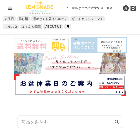
平日13時までの
ご注文で当日発送
誕生日
推し活
浮かせてお届けバルーン
ギフトアレンジメント
フラスタ
よくある質問
ABOUT US