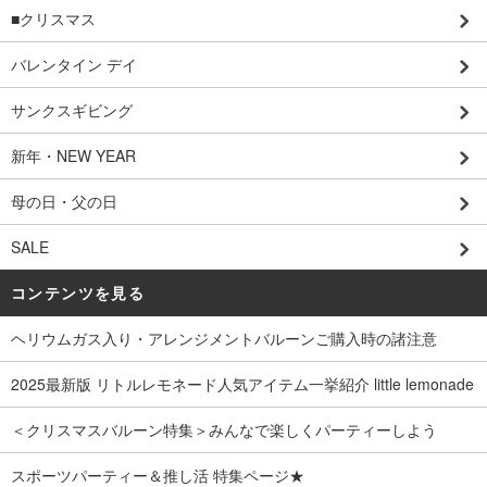
■クリスマス
バレンタイン デイ
サンクスギビング
新年・NEW YEAR
母の日・父の日
SALE
コンテンツを見る
ヘリウムガス入り・アレンジメントバルーンご購入時の諸注意
2025最新版 リトルレモネード人気アイテム一挙紹介 little lemonade
＜クリスマスバルーン特集＞みんなで楽しくパーティーしよう
スポーツパーティー＆推し活 特集ページ★