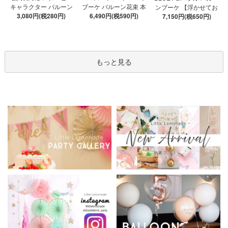
ブーケ バルーン花束 本
キャラクター バルーン
ンブーケ 【浮かせてお
数が選べる 【膨らませ
6,490円(税590円)
ブーケ 選べる7種 【膨ら
3,080円(税280円)
届け】 ヘリウムガス入
7,150円(税650円)
てお届け】 hntb バラ 白
ませてお届け】 バルー
り 選べる バブルバルー
箱 立札可 即日出荷不可
ンアレンジメント
ン
もっと見る