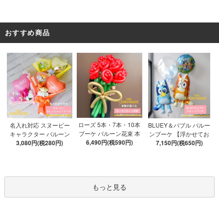
おすすめ商品
ローズ 5本・7本・10本
名入れ対応 スヌーピー
BLUEY＆バブル バルー
ブーケ バルーン花束 本
キャラクター バルーン
ンブーケ 【浮かせてお
数が選べる 【膨らませ
6,490円(税590円)
ブーケ 選べる7種 【膨ら
3,080円(税280円)
届け】 ヘリウムガス入
7,150円(税650円)
てお届け】 hntb バラ 白
ませてお届け】 バルー
り 選べる バブルバルー
箱 立札可 即日出荷不可
ンアレンジメント
ン
もっと見る