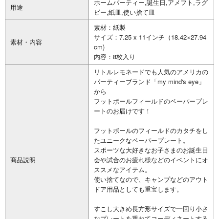
ホームパーティー,誕生日,アメフト,ラグ
用途
ビー,紙皿,使い捨て皿
素材：紙製
サイズ：7.25 x 11インチ（18.42×27.94
素材・内容
cm)
内容：8枚入り
リトルレモネードでも人気のアメリカの
パーティーブランド「my mind's eye」
から
フットボールフィールドのペーパープレ
ートのお届けです！
フットボールのフィールドのカタチをし
たユニークなペーパープレート。
スポーツな大好きなお子さまのお誕生日
商品説明
会や試合のお疲れ様などのイベントにオ
ススメなアイテム。
使い捨てなので、キャンプなどのアウト
ドア用品としても重宝します。
すこし大きめ長方形サイズで一回り小さ
なプレートを重ねてコーディネートする