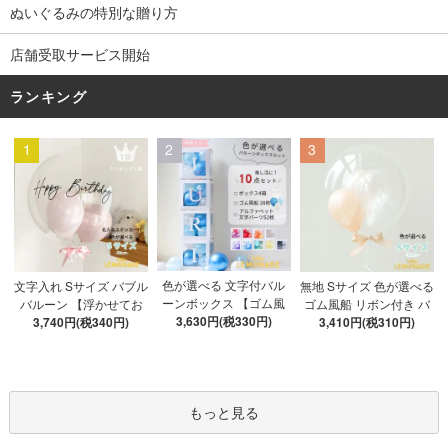
ぬいぐるみの特別な贈り方
店舗受取サービス開始
ランキング
1
2
3
色が選べる 文字付バル
文字入れ Sサイズ バブル
無地 Sサイズ 色が選べる
ーンボックス 【ゴム風
バルーン 【浮かせてお
ゴム風船 リボン付き バ
船&文字パーツ付き】 DI
3,630円(税330円)
3,740円(税340円)
届け】 バルーン
ブルバルーン 【浮かせ
3,410円(税310円)
Y 10点セット クリアボ
てお届け】 ヘリウムガ
ックス4箱 ゴム風船28枚
ス入り バルーン 風船
アルファベット文字パー
ツ52枚 推し活
もっと見る