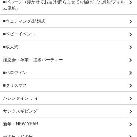
■バルーン（浮かせてお届け/膨らませてお届け/ゴム風船/フィル
ム風船）
■ウェディング/結婚式
■ベビーイベント
■成人式
謝恩会・卒業・進級パーティー
■ハロウィン
■クリスマス
バレンタイン デイ
サンクスギビング
新年・NEW YEAR
母の日・父の日