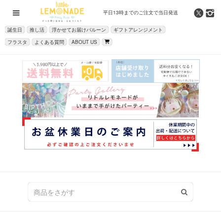
平日13時までの
ご注文で当日発送
誕生日
推し活
浮かせてお届けバルーン
ギフトアレンジメント
フラスタ
よくある質問
ABOUT US