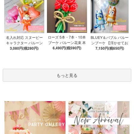
ローズ 5本・7本・10本
名入れ対応 スヌーピー
BLUEY＆バブル バルー
ブーケ バルーン花束 本
キャラクター バルーン
ンブーケ 【浮かせてお
数が選べる 【膨らませ
6,490円(税590円)
ブーケ 選べる7種 【膨ら
3,080円(税280円)
届け】 ヘリウムガス入
7,150円(税650円)
てお届け】 hntb バラ 白
ませてお届け】 バルー
り 選べる バブルバルー
箱 立札可 即日出荷不可
ンアレンジメント
ン
もっと見る