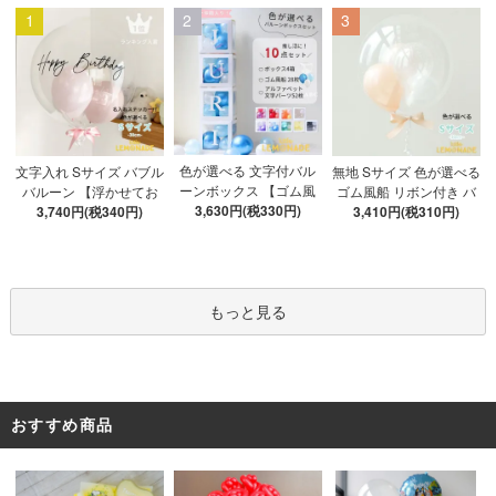
1
2
3
色が選べる 文字付バル
文字入れ Sサイズ バブル
無地 Sサイズ 色が選べる
ーンボックス 【ゴム風
バルーン 【浮かせてお
ゴム風船 リボン付き バ
船&文字パーツ付き】 DI
3,630円(税330円)
3,740円(税340円)
届け】 バルーン
ブルバルーン 【浮かせ
3,410円(税310円)
Y 10点セット クリアボ
てお届け】 ヘリウムガ
ックス4箱 ゴム風船28枚
ス入り バルーン 風船
アルファベット文字パー
ツ52枚 推し活
もっと見る
おすすめ商品