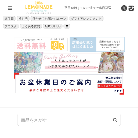
平日13時までの
ご注文で当日発送
誕生日
推し活
浮かせてお届けバルーン
ギフトアレンジメント
フラスタ
よくある質問
ABOUT US