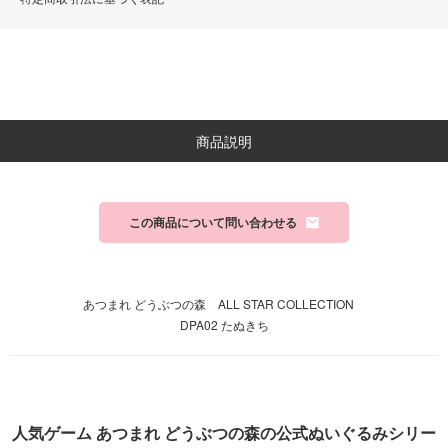
ションです。
特別な道具がなくても、
難しい資格がなくても、
子ども喜ばせないという気持ちと
ちょっとしたアイデアがあれば
世界でひとつのパーティーは作れ
ます🎉
商品説明
私たちと一緒にパーティーを作っ
ていきませんか？
この商品について問い合わせる
#littlelemonade
#リトルレモネード
#スマブラ
#スマッシュブラザーズ
#smashbros
あつまれ どうぶつの森 ALL STAR COLLECTION
#ゲーム男子
DPA02 たぬきち
#バースデーパーティー
#バースデーバルーン
#バルーンデコレーション
#バルーンアート
#パーティープランナー
#キッズパーティー
人気ゲーム あつまれ どうぶつの森の公式ぬいぐるみシリー
#バルーンガーランド