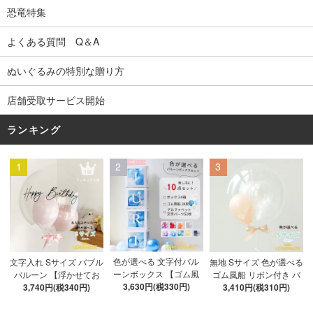
恐竜特集
よくある質問 Q＆A
ぬいぐるみの特別な贈り方
店舗受取サービス開始
ランキング
1
2
3
色が選べる 文字付バル
文字入れ Sサイズ バブル
無地 Sサイズ 色が選べる
ーンボックス 【ゴム風
バルーン 【浮かせてお
ゴム風船 リボン付き バ
船&文字パーツ付き】 DI
3,630円(税330円)
3,740円(税340円)
届け】 バルーン
ブルバルーン 【浮かせ
3,410円(税310円)
Y 10点セット クリアボ
てお届け】 ヘリウムガ
ックス4箱 ゴム風船28枚
ス入り バルーン 風船