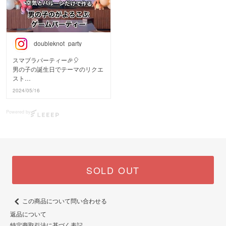
doubleknot_party
スマブラパーティー🎉🎈
男の子の誕生日でテーマのリクエ
スト
ランキングを作ったら、多分TOP
2024/05/16
3に入る
ゲーム🎮テーマ。
Powered by
息子も9歳からずっとゲームが続
き、
マリオ、フォートナイト、マイク
ラ…
で12歳の誕生日はスマブラがテ
SOLD OUT
ーマでした。
この頃ヘリウムガスが世界的に供
給薄で
この商品について問い合わせる
価格も高騰中だったので、
返品について
カービィの浮んでる1個以外は
ぜんぶ空気だけで作ったデコレー
特定商取引法に基づく表記