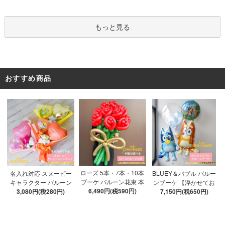
アルファベット文字パー
ツ52枚 推し活
もっと見る
おすすめ商品
ローズ 5本・7本・10本
名入れ対応 スヌーピー
BLUEY＆バブル バルー
ブーケ バルーン花束 本
キャラクター バルーン
ンブーケ 【浮かせてお
数が選べる 【膨らませ
6,490円(税590円)
ブーケ 選べる7種 【膨ら
3,080円(税280円)
届け】 ヘリウムガス入
7,150円(税650円)
てお届け】 hntb バラ 白
ませてお届け】 バルー
り 選べる バブルバルー
箱 立札可 即日出荷不可
ンアレンジメント
ン