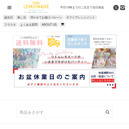
平日13時までの
ご注文で当日発送
誕生日
推し活
浮かせてお届けバルーン
ギフトアレンジメント
フラスタ
よくある質問
ABOUT US