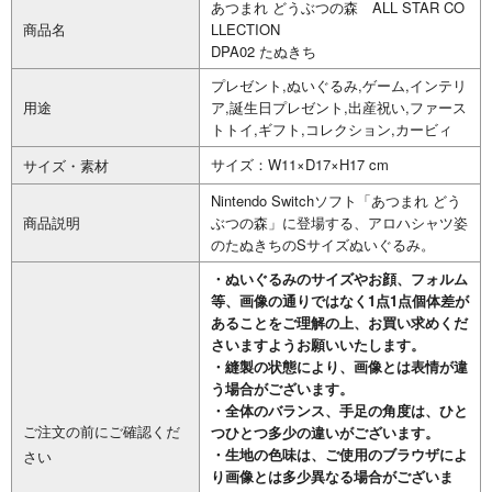
あつまれ どうぶつの森 ALL STAR CO
商品名
LLECTION
DPA02 たぬきち
プレゼント,ぬいぐるみ,ゲーム,インテリ
用途
ア,誕生日プレゼント,出産祝い,ファース
トトイ,ギフト,コレクション,カービィ
サイズ：W11×D17×H17 cm
サイズ・素材
Nintendo Switchソフト「あつまれ どう
商品説明
ぶつの森」に登場する、アロハシャツ姿
のたぬきちのSサイズぬいぐるみ。
・ぬいぐるみのサイズやお顔、フォルム
等、画像の通りではなく1点1点個体差が
あることをご理解の上、お買い求めくだ
さいますようお願いいたします。
・縫製の状態により、画像とは表情が違
う場合がございます。
・全体のバランス、手足の角度は、ひと
ご注文の前にご確認くだ
つひとつ多少の違いがございます。
・生地の色味は、ご使用のブラウザによ
さい
り画像とは多少異なる場合がございま