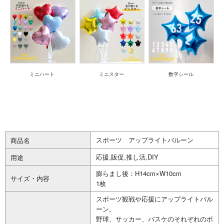
ミニハート
ミニスター
数字シール
スポーツ アップライトバルーン
商品名
応援,販促,推し活,DIY
用途
膨らまし後：H14cm×W10cm
サイズ・内容
1枚
スポーツ観戦や応援にアップライトバル
ーン。
野球、サッカー、バスケのそれぞれのボ