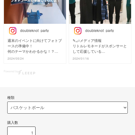
doubleknot_party
doubleknot_party
週末のイベントに向けてフォトブ
✎𓈒𓂂𓏸メディア情報
ースの準備中！
リトルレモネードがスポンサーと
何のテーマかわかるかな！？
して応援している
横浜エクセレンス🏀 さんが1/20
2024/05/24
2024/01/16
˗ˏˋ イベント概要🎈ˎˊ˗
(土)、27(土)と2週にわたり、
今週末、横浜公園・日本大通りで
アルコ＆ピースの #ほんの気持ち
Powered by
開催される
ですが！ に出演され、
tvkかながわMIRAIストリート ✨に
番組内でリトルレモネード横浜店
Little Lemonadeが出展します🎉
にご来店いただきました。
\\子どもが主役の2日間👦🏻👧🏻//
🗓️1/20(土)、27(土)21:55〜
種類
会場には体験ブースや飲食ブー
📺テレビ神奈川 #tvk
ス、
働くクルマも大集合！
※当店出演は27日の放送回となり
ます。
リトレモは
購入数
📷無料のフォトスペースˎˊ˗
石田剛規 GM兼HCのリクエスト
🎈バルーンの実演販売ˎˊ˗
で