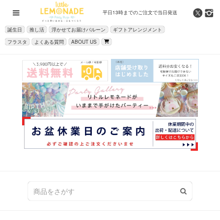
平日13時までの
ご注文で当日発送
誕生日
推し活
浮かせてお届けバルーン
ギフトアレンジメント
フラスタ
よくある質問
ABOUT US