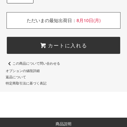
をご用意してお待ちしています♪
アルコ＆ピースのお二人には
バルーン製作に初挑戦していただ
《 開催日時 》
きました！
5月25日(土)11:00～17:00
ただいまの最短出荷日：
8月10日(月)
5月26日(日)10:00～16:00
ぜひ、放送をご覧ください🎈
授乳室やおむつ替えスペース完備
#littlelemonade #リトルレモネー
🍼
ド
小さなお子さまも安心してご参加
#横浜エクセレンス #yokohamae
カートに入れる
ください
xcellence
#アルピー #アルコアンドピース
リトレモのブースは"横浜スタジ
#横浜ベイクォーター
この商品について問い合わせる
アム入場口の目の前"です👀
オプションの値段詳細
スタッフ一同皆さまにお会いでき
返品について
るのを楽しみにしています🎈✨
特定商取引法に基づく表記
#リトルレモネード
#littlelemonade
#tvk
#かながわMIRAI
#かながわMIRAIストリート
#MIRAIウィーク
#横浜公園
商品説明
#日本大通り