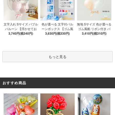
色が選べる 文字付バル
文字入れ Sサイズ バブル
無地 Sサイズ 色が選べる
ーンボックス 【ゴム風
バルーン 【浮かせてお
ゴム風船 リボン付き バ
船&文字パーツ付き】 DI
3,630円(税330円)
3,740円(税340円)
届け】 バルーン
ブルバルーン 【浮かせ
3,410円(税310円)
Y 10点セット クリアボ
てお届け】 ヘリウムガ
ックス4箱 ゴム風船28枚
ス入り バルーン 風船
アルファベット文字パー
ツ52枚 推し活
もっと見る
おすすめ商品