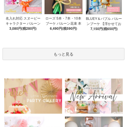
ローズ 5本・7本・10本
名入れ対応 スヌーピー
BLUEY＆バブル バルー
ブーケ バルーン花束 本
キャラクター バルーン
ンブーケ 【浮かせてお
数が選べる 【膨らませ
6,490円(税590円)
ブーケ 選べる7種 【膨ら
3,080円(税280円)
届け】 ヘリウムガス入
7,150円(税650円)
てお届け】 hntb バラ 白
ませてお届け】 バルー
り 選べる バブルバルー
箱 立札可 即日出荷不可
ンアレンジメント
ン
もっと見る