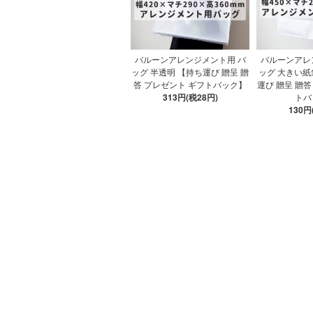
バルーンアレンジメント用 バ
バルーンアレ
ッグ 半透明 【持ち運び 贈呈 贈
ッグ 大きい紙
答 プレゼント ギフトバック】
運び 贈呈 贈答
313円(税28円)
トバ
130円