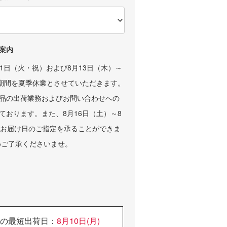
に入れる
ティ、
ーン
ぐる
ラッピング
#バルーン花
、お花、
の色が選べ
束
ンフェッ
るので、
#ファースト
ィ、
贈る人に合
バースデー
案内
ピング
わせたオリ
#1歳誕生日
が選べ
ジナルカス
#tulip
11日（火・祝）および8月13日（木）～
で、
タマイズが
#バルーンフ
る人に合
可能です。
ラワー
の期間を夏季休業とさせていただきます。
せたオリ
#チューリッ
゙ナルカス
#littlelemon
プ
品の出荷業務およびお問い合わせへの
イズが
ade
#花束
ております。また、8月16日（土）～8
能です。
#リトルレモ
#バルーン花
ネード
束
、お届け日のご指定を承ることができま
ttlelemon
#バルーン花
#バルーンギ
e
束
フト
めご了承くださいませ。
リトルレモ
#バルーンギ
#フラワーバ
ド
フト
ルーン
゙ルーン花
#卒業祝い
#バースデー
#卒業パーテ
バルーン
゙ルーンギ
ィー
#birthdaybal
ト
#ぬいぐるみ
loons
卒業祝い
ブーケ
#フラワーブ
業パーテ
#ぬいぐるみ
ーケ
の最短出荷日：
8月10日(月)
ー
#バルーンブ