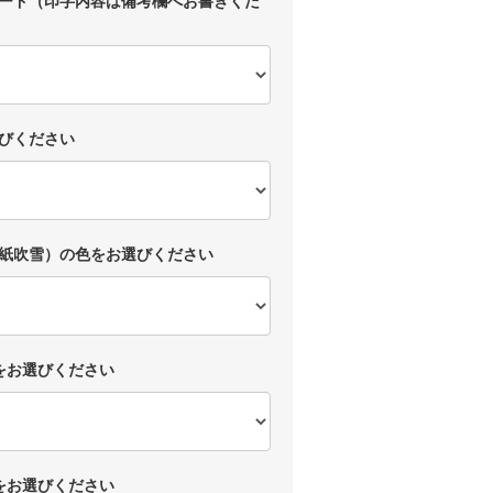
ーケ。
るより目立
カスタマイ
通にぬい
って
ズできま
るみをプ
そのまま飾
す。
ゼントす
れるユニー
より目立
クなラッピ
ビッグ5こと
て
ングなの
ミッキーや
のまま飾
で、
ミニーはも
びください
るユニー
ギフトに喜
ちろん
なラッピ
ばれていま
プリンセス
゙なの
す。
やピクサー
、
なども
゙フトに喜
お誕生日や
取り揃えて
゙れていま
出産祝いに
います💐
紙吹雪）の色をお選びください
。
はもちろ
ん、
20種類の中
誕生日や
3月の卒業、
から是非、
産祝いに
卒園の花束
推しキャラ
もちろ
としてもお
を探してみ
、
すすめです
て下さい✨
をお選びください
月の卒業、
◎
園の花束
#littlelemon
してもお
中に入れる
ade
すめです
ぬいぐる
#リトルレモ
み、お花、
ネード
をお選びください
コンフェッ
#アクアバル