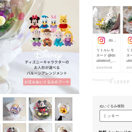
doubleknot_party
リトルレモ
リ
ネード @do
ネー
ubleknot_pa
ubl
rty の
r
2024/05/08
202
ちょっと変
ぬ
わった花束
ブ
Powered by
たち。
ぬ
オンライン
と
ショップで
フ
最短翌日お
フ
ぬいぐるみ種類
届け。
（
横浜店でも
ク
オーダーし
ー
ていただけ
込
ます。
ン
無料メッセージカ