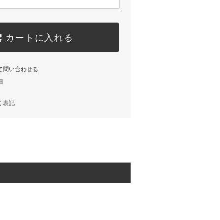
いぐるみ
ーケ
ーケ
#ディズニー
いぐるみ
#カスタマイ
ズ
カートに入れる
#ぬいぐるみ
#プレゼント
て問い合わせる
細
く表記