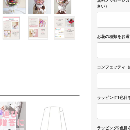
ブ
さい）
#littlelemon
普
ade
ぐ
#リトルレモ
レ
ネード
る
#バルーンブ
っ
ーケ
そ
お花の種類をお選
#バルーン花
れ
束
ク
#バルーンギ
ンク
フト
で
#誕生日ギフ
キ
ト
は
コンフェッティ（
#母の日
す
#ぬいぐるみ
ブーケ
お
出
は
ん
ラッピング1色目
3
卒
と
す
◎
ラッピング2色目