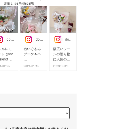
定価 9,108円(税828円)
doubleknot_party
doubleknot_party
doubleknot_party
トルレモ
ぬいぐるみ
幅広いシー
ド @do
ブーケ🌷🧸
ンの贈り物
eknot_pa
に人気の
ty の
ぬいぐるみ
ぬいぐるみ
4/02/25
2024/01/15
2023/05/26
いぐるみ
とアーティ
ブーケに
ーケ🌷🧸
フィシャル
ディズニー
フラワー
シリーズが
いぐるみ
（造花）を
登場しまし
アーティ
クリアバル
た！
ィシャル
ーンに閉じ
ラワー
込めたアレ
お花、コン
造花）を
ンジメント
フェッテ
リアバル
ブーケ。
ィ、ラッピ
ンに閉じ
普通にぬい
ング、
めたアレ
ぐるみをプ
一つ一つを
ジメント
レゼントす
自分好みに
ード（印字内容は備考欄へお書きくだ