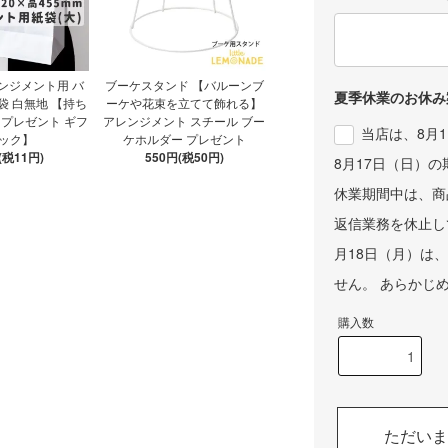
中
ぬい
み
コ
テ
ンジメント用 バ
ブーケスタンド 【バルーンブ
夏季休業のお休み
ラッ
袋 白無地 【持ち
ーケや花束を立てて飾れる】
の色
 プレゼント ギフ
アレンジメント スチール ブー
当店は、8月
るの
ック】
ケホルダー プレゼント
贈
(税11円)
550円(税50円)
8月17日（日）
わ
シ
休業期間中は、商
タマ
返信業務を休止し
可
月18日（月）は
#li
ad
せん。 あらかじ
#
ネー
購入数
#ハ
束
#ハ
フ
#
#卒
ただいま
ィ