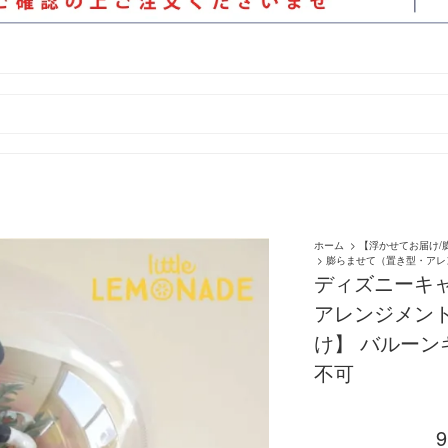
ホーム
>
【浮かせてお届け/
>
膨らませて（置き型・アレ
ディズニーキ
アレンジメン
け】 バルーンギ
不可
9