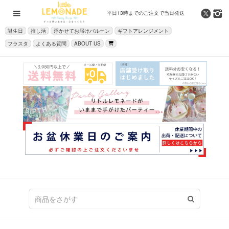
平日13時までの
ご注文で当日発送
誕生日
推し活
浮かせてお届けバルーン
ギフトアレンジメント
フラスタ
よくある質問
ABOUT US