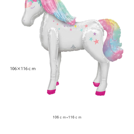
106ｃｍ×116ｃｍ