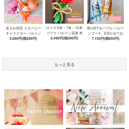
ローズ 5本・7本・10本
名入れ対応 スヌーピー
BLUEY＆バブル バルー
ブーケ バルーン花束 本
キャラクター バルーン
ンブーケ 【浮かせてお
数が選べる 【膨らませ
6,490円(税590円)
ブーケ 選べる7種 【膨ら
3,080円(税280円)
届け】 ヘリウムガス入
7,150円(税650円)
てお届け】 hntb バラ 白
ませてお届け】 バルー
り 選べる バブルバルー
箱 立札可 即日出荷不可
ンアレンジメント
ン
もっと見る