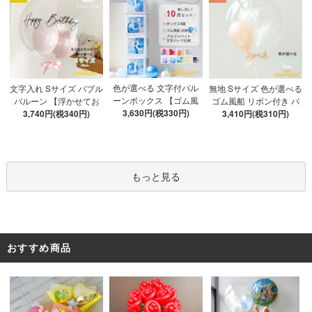
色が選べる 文字付バル
文字入れ Sサイズ バブル
無地 Sサイズ 色が選べる
ーンボックス 【ゴム風
バルーン 【浮かせてお
ゴム風船 リボン付き バ
船&文字パーツ付き】 DI
3,630円(税330円)
3,740円(税340円)
届け】 バルーン
ブルバルーン 【浮かせ
3,410円(税310円)
Y 10点セット クリアボ
てお届け】 ヘリウムガ
ックス4箱 ゴム風船28枚
ス入り バルーン 風船
アルファベット文字パー
ツ52枚 推し活
もっと見る
おすすめ商品