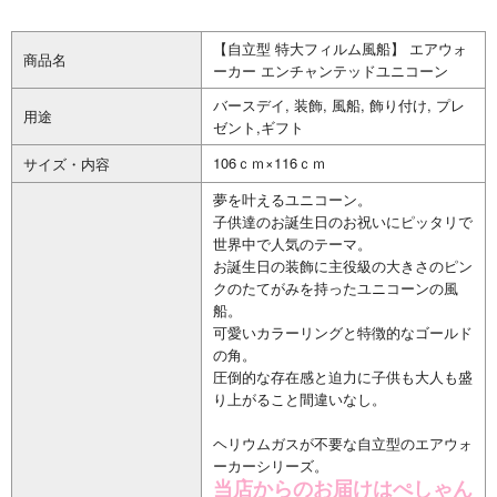
【自立型 特大フィルム風船】 エアウォ
商品名
ーカー エンチャンテッドユニコーン
バースデイ, 装飾, 風船, 飾り付け, プレ
用途
ゼント,ギフト
106ｃｍ×116ｃｍ
サイズ・内容
夢を叶えるユニコーン。
子供達のお誕生日のお祝いにピッタリで
世界中で人気のテーマ。
お誕生日の装飾に主役級の大きさのピン
クのたてがみを持ったユニコーンの風
船。
可愛いカラーリングと特徴的なゴールド
の角。
圧倒的な存在感と迫力に子供も大人も盛
り上がること間違いなし。
ヘリウムガスが不要な自立型のエアウォ
ーカーシリーズ。
当店からのお届けはぺしゃん