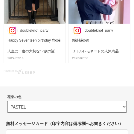
doubleknot_party
doubleknot_party
Happy Seventeen birthday 🎂🧸🕯️
ꕤ🧸🧸🧸ꕤ
人生に一度の大切な17歳の誕生
リトルレモネードの人気商品
日！
くまブーケができるまで。
2024/02/16
2023/07/06
くまブーケとバルーンケーキで
お祝いしてくれました。
発色が良くて質感が可愛い風船で
Powered by
作った
ご注文ありがとうございます♡
くまとお花を大きなブーケにしま
した。
#littlelemonade
オンラインでご注文して直接お届
#リトルレモネード
けも可🎁
花束の色
#バルーンケーキ
#ファーストバースデー
ハートのバルーンには名前も入れ
#17歳誕生日
られるので
#seventeen
卒業祝いや開店祝い、退職祝いな
#お誕生日会
どにピッタリです。
無料メッセージカード（印字内容は備考欄へお書きください）
#誕生日ケーキ
#バルーン花束
送料無料 税抜5400円です。