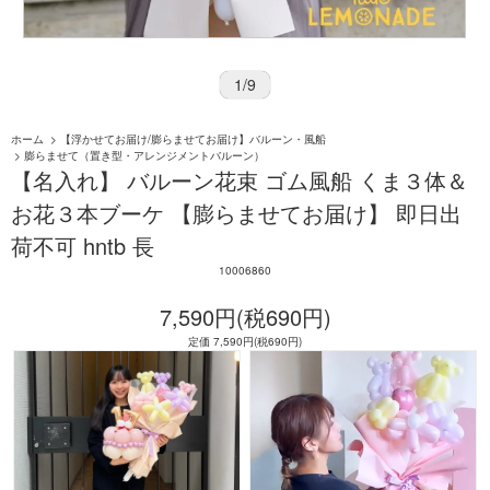
1
/
9
ホーム
>
【浮かせてお届け/膨らませてお届け】バルーン・風船
>
膨らませて（置き型・アレンジメントバルーン）
【名入れ】 バルーン花束 ゴム風船 くま３体＆
お花３本ブーケ 【膨らませてお届け】 即日出
荷不可 hntb 長
10006860
7,590円(税690円)
定価 7,590円(税690円)