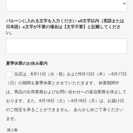
#ballooncake
#littlelemonade
#リトルレモネード
#卒業祝い
バルーンに入れる文字を入力ください ※8文字以内（英語または
#入学祝い
日本語）※文字が不要の場合は【文字不要】と記載してくださ
#ひな祭り
い。
#節句祝い
#フラワーギフト
#花束
#フラワーアレンジメント
#卒業花束
#バルーン花束
夏季休業のお休み案内
#バルーンアレンジメント
#卒業ギフト
当店は、8月11日（火・祝）および8月13日（木）～8月17日
#退職祝い
（日）の期間を夏季休業とさせていただきます。 休業期間中
#開店祝い
#バルーンブーケ
は、商品の出荷業務およびお問い合わせへの返信業務を休止して
#🧸
おります。また、8月16日（土）～8月18日（月）は、お届け日
のご指定を承ることができません。 あらかじめご了承ください
ませ。
購入数