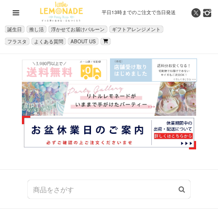
平日13時までの
ご注文で当日発送
誕生日
推し活
浮かせてお届けバルーン
ギフトアレンジメント
フラスタ
よくある質問
ABOUT US