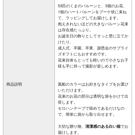
53匹のくまのバルーンと、3個のお花、
1個のハートバルーンをブーケ状に束ね
て、ラッピングしてお届けします。
抱えきれないほどの大きなバルーン花束
は存在感たっぷり。
お誕生日の飾りとしてそっと壁に立てか
けたり、
成人式、卒園、卒業、謝恩会のサプライ
ズギフトにもおすすめです。
花束自体もとっても軽いので小さなお子
様も手に持って撮影が楽しめます。
商品説明
風船のカラーはお好きなタイプをお選び
いただけます。
花束のお花の部分は透明な袋をかけて出
荷します。
セロハンテープで留めてあるだけなの
で、簡単に袋から取り出せます。
大切な贈り物、
清潔感のある白い箱
でお
届けします。