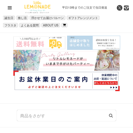
平日13時までの
ご注文で当日発送
誕生日
推し活
浮かせてお届けバルーン
ギフトアレンジメント
フラスタ
よくある質問
ABOUT US