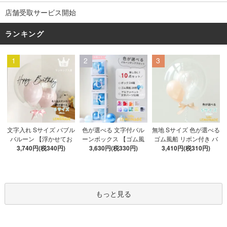
店舗受取サービス開始
ランキング
1
2
3
色が選べる 文字付バル
文字入れ Sサイズ バブル
無地 Sサイズ 色が選べる
ーンボックス 【ゴム風
バルーン 【浮かせてお
ゴム風船 リボン付き バ
船&文字パーツ付き】 DI
3,630円(税330円)
3,740円(税340円)
届け】 バルーン
ブルバルーン 【浮かせ
3,410円(税310円)
Y 10点セット クリアボ
てお届け】 ヘリウムガ
ックス4箱 ゴム風船28枚
ス入り バルーン 風船
アルファベット文字パー
ツ52枚 推し活
もっと見る