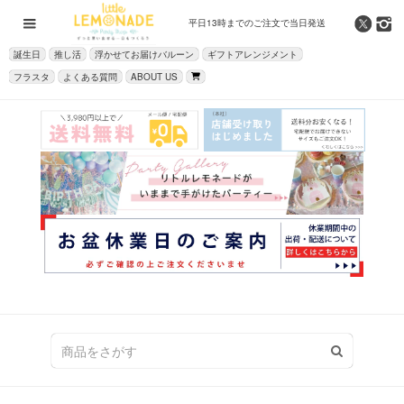
平日13時までの
ご注文で当日発送
誕生日
推し活
浮かせてお届けバルーン
ギフトアレンジメント
フラスタ
よくある質問
ABOUT US