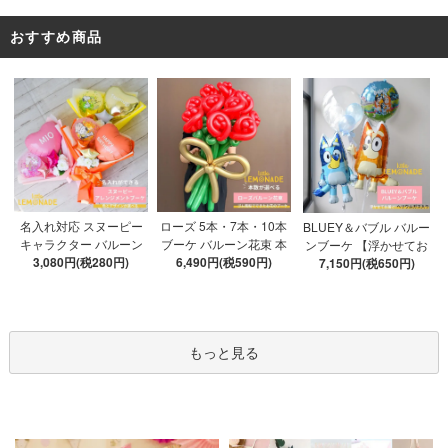
おすすめ商品
ローズ 5本・7本・10本
名入れ対応 スヌーピー
BLUEY＆バブル バルー
ブーケ バルーン花束 本
キャラクター バルーン
ンブーケ 【浮かせてお
数が選べる 【膨らませ
6,490円(税590円)
ブーケ 選べる7種 【膨ら
3,080円(税280円)
届け】 ヘリウムガス入
7,150円(税650円)
てお届け】 hntb バラ 白
ませてお届け】 バルー
り 選べる バブルバルー
箱 立札可 即日出荷不可
ンアレンジメント
ン
もっと見る