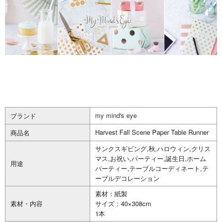
my mind's eye
ブランド
Harvest Fall Scene Paper Table Runner
商品名
サンクスギビング,秋,ハロウィン,クリス
マス,お祝い,パーティー,誕生日,ホーム
用途
パーティー,テーブルコーディネート,テ
ーブルデコレーション
素材：紙製
素材・内容
サイズ：40×308cm
1本