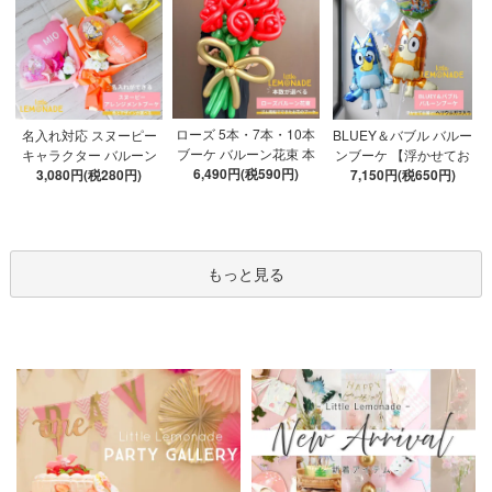
ローズ 5本・7本・10本
名入れ対応 スヌーピー
BLUEY＆バブル バルー
ブーケ バルーン花束 本
キャラクター バルーン
ンブーケ 【浮かせてお
数が選べる 【膨らませ
6,490円(税590円)
ブーケ 選べる7種 【膨ら
3,080円(税280円)
届け】 ヘリウムガス入
7,150円(税650円)
てお届け】 hntb バラ 白
ませてお届け】 バルー
り 選べる バブルバルー
箱 立札可 即日出荷不可
ンアレンジメント
ン
もっと見る