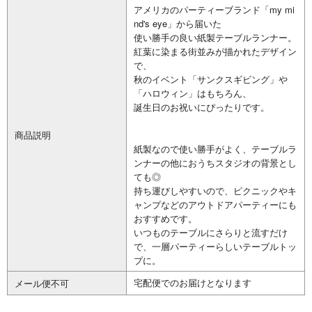
アメリカのパーティーブランド「my mi
nd's eye」から届いた
使い勝手の良い紙製テーブルランナー。
紅葉に染まる街並みが描かれたデザイン
で、
秋のイベント「サンクスギビング」や
「ハロウィン」はもちろん、
誕生日のお祝いにぴったりです。
商品説明
紙製なので使い勝手がよく、テーブルラ
ンナーの他におうちスタジオの背景とし
ても◎
持ち運びしやすいので、ピクニックやキ
ャンプなどのアウトドアパーティーにも
おすすめです。
いつものテーブルにさらりと流すだけ
で、一層パーティーらしいテーブルトッ
プに。
宅配便でのお届けとなります
メール便不可