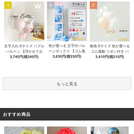
1
2
3
色が選べる 文字付バル
文字入れ Sサイズ バブル
無地 Sサイズ 色が選べる
ーンボックス 【ゴム風
バルーン 【浮かせてお
ゴム風船 リボン付き バ
船&文字パーツ付き】 DI
3,630円(税330円)
3,740円(税340円)
届け】 バルーン
ブルバルーン 【浮かせ
3,410円(税310円)
Y 10点セット クリアボ
てお届け】 ヘリウムガ
ックス4箱 ゴム風船28枚
ス入り バルーン 風船
アルファベット文字パー
ツ52枚 推し活
もっと見る
おすすめ商品