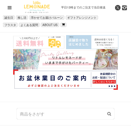
平日13時までの
ご注文で当日発送
誕生日
推し活
浮かせてお届けバルーン
ギフトアレンジメント
フラスタ
よくある質問
ABOUT US