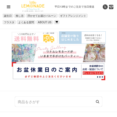
平日13時までの
ご注文で当日発送
誕生日
推し活
浮かせてお届けバルーン
ギフトアレンジメント
フラスタ
よくある質問
ABOUT US