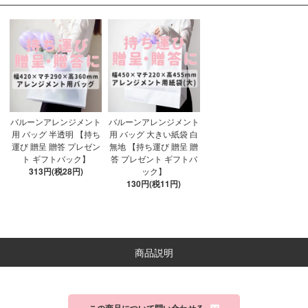
バルーンアレンジメント
バルーンアレンジメント
用 バッグ 半透明 【持ち
用 バッグ 大きい紙袋 白
運び 贈呈 贈答 プレゼン
無地 【持ち運び 贈呈 贈
ト ギフトバック】
答 プレゼント ギフトバ
313円(税28円)
ック】
130円(税11円)
商品説明