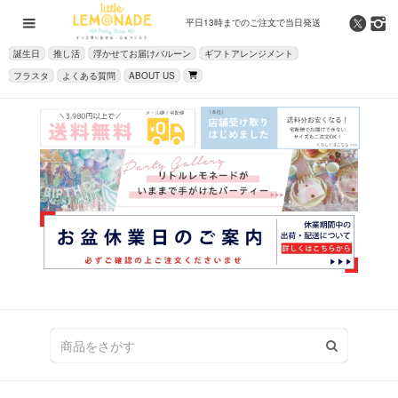
平日13時までの
ご注文で当日発送
誕生日
推し活
浮かせてお届けバルーン
ギフトアレンジメント
フラスタ
よくある質問
ABOUT US