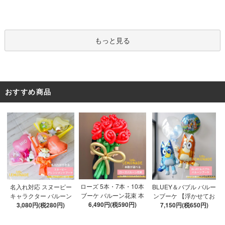
Y 10点セット クリアボ
てお届け】 ヘリウムガ
ックス4箱 ゴム風船28枚
ス入り バルーン 風船
アルファベット文字パー
ツ52枚 推し活
もっと見る
おすすめ商品
ローズ 5本・7本・10本
名入れ対応 スヌーピー
BLUEY＆バブル バルー
ブーケ バルーン花束 本
キャラクター バルーン
ンブーケ 【浮かせてお
数が選べる 【膨らませ
6,490円(税590円)
ブーケ 選べる7種 【膨ら
3,080円(税280円)
届け】 ヘリウムガス入
7,150円(税650円)
てお届け】 hntb バラ 白
ませてお届け】 バルー
り 選べる バブルバルー
箱 立札可 即日出荷不可
ンアレンジメント
ン