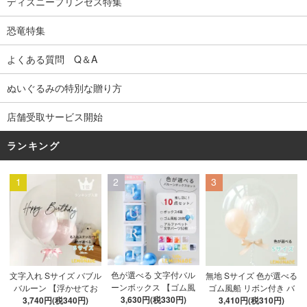
ディズニープリンセス特集
恐竜特集
よくある質問 Q＆A
ぬいぐるみの特別な贈り方
店舗受取サービス開始
ランキング
1
2
3
色が選べる 文字付バル
文字入れ Sサイズ バブル
無地 Sサイズ 色が選べる
ーンボックス 【ゴム風
バルーン 【浮かせてお
ゴム風船 リボン付き バ
船&文字パーツ付き】 DI
3,630円(税330円)
3,740円(税340円)
届け】 バルーン
ブルバルーン 【浮かせ
3,410円(税310円)