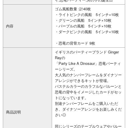
ゴム風船数量 :計40枚
・ライトピンクの風船 5インチ×10枚
・グリーンの風船 5インチ×10枚
内容
・パープルの風船 5インチ×10枚
・ダークピンクの風船 5インチ×10枚
・恐竜の背骨カード 9枚
イギリスのパーティーブランド Ginger
Rayの
「Party Like A Dinosaur」恐竜パーティ
ーシリーズ。
大人気のナンバーフレームをダイナソー
アレンジができるキットが登場。
パステルカラーのカラフルなバルーンと
恐竜の背中をイメージしたカードがセッ
トになっています。
別途ナンバーフレームをご購入いただ
き、ダイナソーアレンジをお楽しみくだ
商品説明
さい◎
同じシリーズのテーブルウェアやバルー